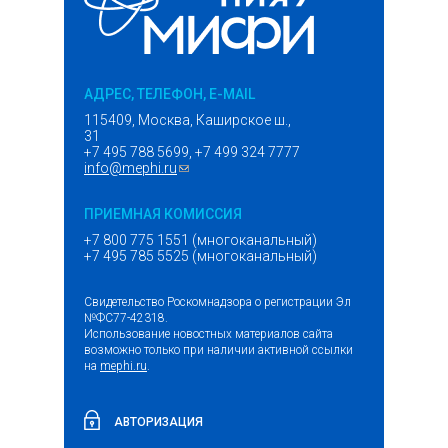
АДРЕС, ТЕЛЕФОН, E-MAIL
115409, Москва, Каширское ш.,
31
+7 495 788 5699, +7 499 324 7777
info@mephi.ru
(ссылка для отправки email)
ПРИЕМНАЯ КОМИССИЯ
+7 800 775 1551 (многоканальный)
+7 495 785 5525 (многоканальный)
Свидетельство Роскомнадзора о регистрации Эл
№ФС77-42318.
Использование новостных материалов сайта
возможно только при наличии активной ссылки
на
mephi.ru
.
АВТОРИЗАЦИЯ