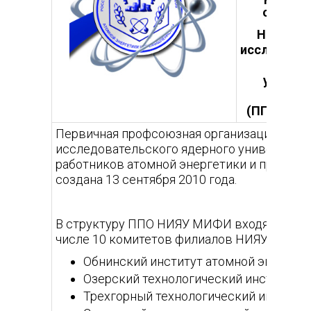
обучаю
Национа
исследова
ядер
универс
«МИ
(ППО НИЯ
Первичная профсоюзная организация рабо
исследовательского ядерного университ
работников атомной энергетики и промы
создана 13 сентября 2010 года.
В структуру ППО НИЯУ МИФИ входят 14 це
числе 10 комитетов филиалов НИЯУ МИФИ
Обнинский институт атомной энергет
Озерский технологический институт 
Трехгорный технологический институ