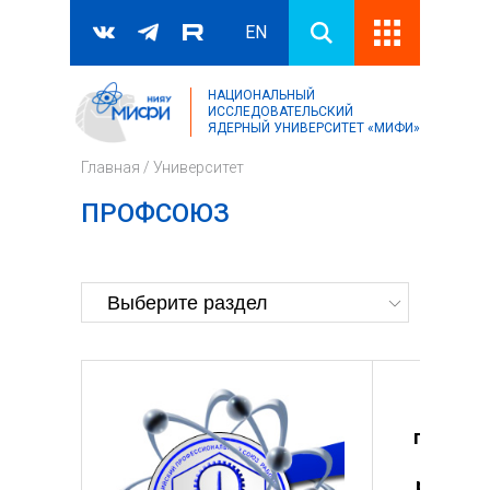
EN
НАЦИОНАЛЬНЫЙ
Поиск
ИССЛЕДОВАТЕЛЬСКИЙ
ЯДЕРНЫЙ УНИВЕРСИТЕТ «МИФИ»
Форма поиска
Главная
/
Университет
ПРОФСОЮЗ
Перви
профсо
органи
работни