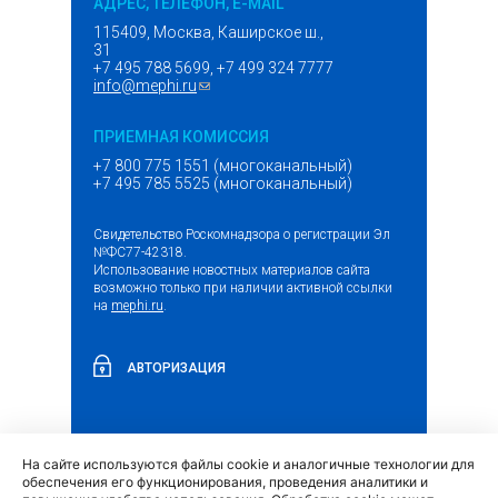
АДРЕС, ТЕЛЕФОН, E-MAIL
115409, Москва, Каширское ш.,
31
+7 495 788 5699, +7 499 324 7777
info@mephi.ru
(ссылка для отправки email)
ПРИЕМНАЯ КОМИССИЯ
+7 800 775 1551 (многоканальный)
+7 495 785 5525 (многоканальный)
Свидетельство Роскомнадзора о регистрации Эл
№ФС77-42318.
Использование новостных материалов сайта
возможно только при наличии активной ссылки
на
mephi.ru
.
АВТОРИЗАЦИЯ
На сайте используются файлы cookie и аналогичные технологии для
(внешняя
Обращение граждан и организаций
обеспечения его функционирования, проведения аналитики и
ссылка)