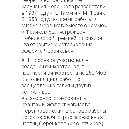
Теоретическое описание
излучения Черенкова разработали
в 1937 году И Е. Тамм и И.М. Франк.
В 1958 году, во время работы в
МИФИ, Черенков вместе с Таммом
и Франком был награждён
Нобелевской премией по физике
«за открытие и истолкование
эффекта Черенкова».
А.П. Черенков участвовал в
создании синхротронов, в
частности синхротрона на 250 МэВ.
Выполнил цикл работ по
расщеплению гелия и других
лёгких ядер
высокоэнергетическими γ-
квантами. Эффект Вавилова-
Черенкова лежит в основе работы
детекторов быстрых заряженных
частиц (черенковских счётчиков).