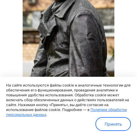
На сайте используются файлы cookie и аналогичные технологии для
обеспечения его функционирования, проведения аналитики и
повышения удобства использования. Обработка cookie может
Памятник И.М. Франку работы
включать сбор обезличенных данных о действиях пользователей на
скульптора А.А. Миронова
сайте. Нажимая кнопку «Принять», вы даёте согласие на
установлен в НИЯУ МИФИ в 2022
использование файлов cookie. Подробнее — в
Политике обработки
персональных данных
.
году.
Принять