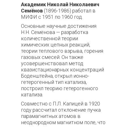
Академик Николай Николаевич
Семёнов
(1896-1986) работал в
МИФИ с 1951 по 1960 год.
Основные научные достижения
Н.Н. Семёнова — разработка
количественной теории
химических цепных реакций,
теории теплового взрыва, горения
газовых смесей. Он также
усовершенствовал метод
квазистационарных концентраций
Боденштейна, открыл ионно-
гетерогенный тип катализа,
построил теорию гетерогенного
катализа.
Совместно с П.Л. Капицей в 1920
году рассчитал отклонение пучка
парамагнитных атомов в
неоднородном магнитном поле, что