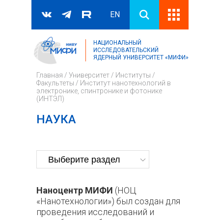
EN
НАЦИОНАЛЬНЫЙ
Поиск
ИССЛЕДОВАТЕЛЬСКИЙ
ЯДЕРНЫЙ УНИВЕРСИТЕТ «МИФИ»
Форма поиска
Главная
/
Университет
/
Институты /
Факультеты
/
Институт нанотехнологий в
электронике, спинтронике и фотонике
(ИНТЭЛ)
НАУКА
Наноцентр
МИФИ
(НОЦ
«Нанотехнологии») был создан для
проведения исследований и