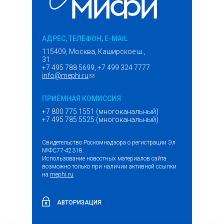
АДРЕС, ТЕЛЕФОН, E-MAIL
115409, Москва, Каширское ш.,
31
+7 495 788 5699, +7 499 324 7777
info@mephi.ru
(ссылка для отправки email)
ПРИЕМНАЯ КОМИССИЯ
+7 800 775 1551 (многоканальный)
+7 495 785 5525 (многоканальный)
Свидетельство Роскомнадзора о регистрации Эл
№ФС77-42318.
Использование новостных материалов сайта
возможно только при наличии активной ссылки
на
mephi.ru
.
АВТОРИЗАЦИЯ