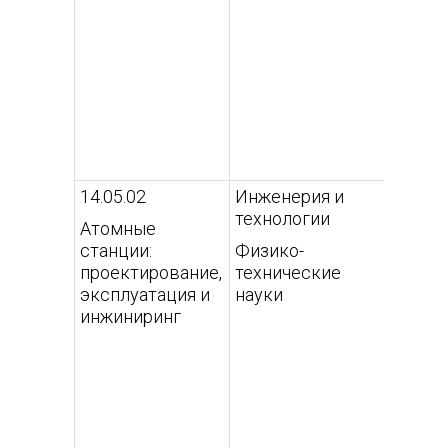
Ядерн
матери
контр
безоп
обращ
14.05.02
Инженерия и
Проек
технологии
и экс
Атомные
атомн
станции:
Физико-
(внеш
проектирование,
технические
ссылк
эксплуатация и
науки
инжиниринг
Радиа
безоп
атомн
(внеш
ссылк