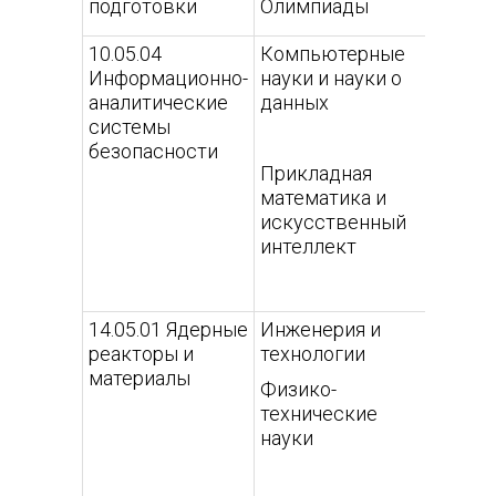
подготовки
Олимпиады
МИФ
10.05.04
Компьютерные
Инфор
Информационно-
науки и науки о
безоп
аналитические
данных
финан
системы
эконо
безопасности
струк
Прикладная
математика и
искусственный
интеллект
14.05.01 Ядерные
Инженерия и
Ядерн
реакторы и
технологии
реакт
материалы
(Инно
Физико-
ядерн
технические
реакт
науки