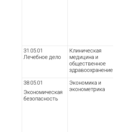
Систе
контр
управ
атомн
(внеш
ссылк
31.05.01
Клиническая
Genera
Лечебное дело
медицина и
(Camp
общественное
(внеш
здравоохранение
ссылк
38.05.01
Экономика и
Корпо
эконометрика
эконо
Экономическая
безоп
безопасность
Эконо
право
обесп