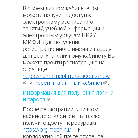
В своем личном кабинете Вы
можете получить доступ к
электронному расписанию
занятий, учебной информации и
электронным услугам НИЯУ
МИФИ. Для получения
регистрационного имени и пароля
для доступа к личному кабинету Вы
можете пройти регистрацию на
странице
https://home.mephi.ru/students/new
(внешняя ссылка)
и
Перейти в личный кабинет
(внешняя
.
ссылка)
Информация для получения логина
и пароля.
(внешняя ссылка)
После регистрации в личном
кабинете студентов Вы также
получите доступ к ресурсам
https://org.mephi.ru/
(внешняя
и
корпоративной почте студента
ссылка)