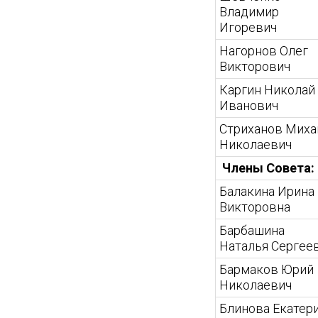
Владимир
Игоревич
Нагорнов Олег
Викторович
Каргин Николай
Иванович
Стриханов Миха
Николаевич
Члены Совета:
Балакина Ирина
Викторовна
Барбашина
Наталья Сергее
Бармаков Юрий
Николаевич
Блинова Екатер