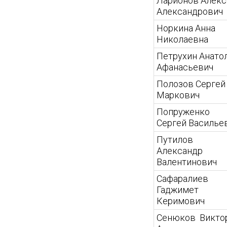
Ларионов Алекс
Александрович
Норкина Анна
Николаевна
Петрухин Анато
Афанасьевич
Полозов Сергей
Маркович
Попруженко
Сергей Василье
Путилов
Александр
Валентинович
Сафаралиев
Гаджимет
Керимович
Сенюков Викто