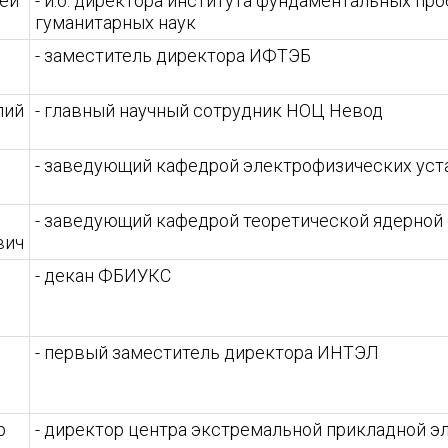
ей
- и.о. директора института фундаментальных пр
гуманитарных наук
- заместитель директора ИФТЭБ
лий
- главный научный сотрудник НОЦ Невод
- заведующий кафедрой электрофизических уст
- заведующий кафедрой теоретической ядерной
вич
- декан ФБИУКС
- первый заместитель директора ИНТЭЛ
р
- директор центра экстремальной прикладной э