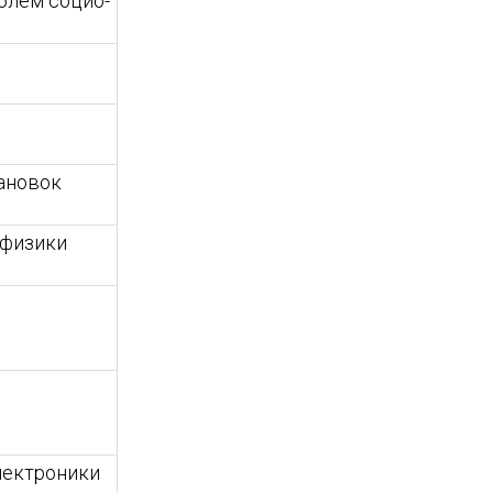
облем социо-
ановок
 физики
лектроники