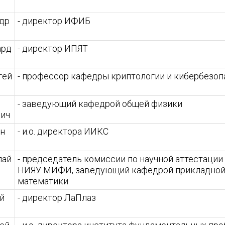
др
- директор ИФИБ
ард
- директор ИПЯТ
гей
- профессор кафедры криптологии и кибербезоп
- заведующий кафедрой общей физики
вич
ин
- и.о. директора ИИКС
лай
- председатель комиссии по научной аттестации
НИЯУ МИФИ, заведующий кафедрой прикладно
математики
й
- директор ЛаПлаз