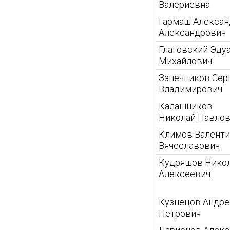
Валериевна
Гармаш Алексан
Александрович
Глаговский Эду
Михайлович
Запечников Сер
Владимирович
Калашников
Николай Павло
Климов Валент
Вячеславович
Кудряшов Нико
Алексеевич
Кузнецов Андре
Петрович