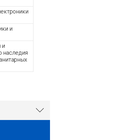
лектроники
ики и
 и
о наследия
манитарных