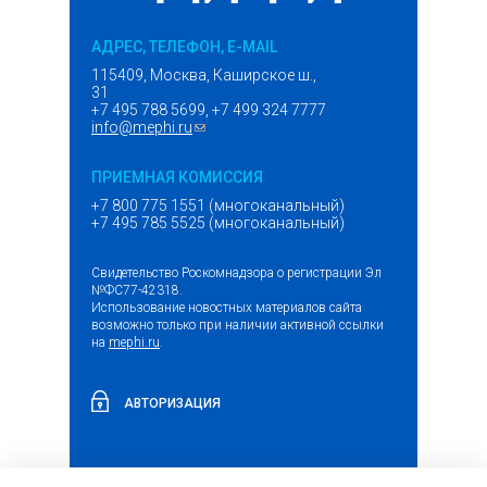
АДРЕС, ТЕЛЕФОН, E-MAIL
115409, Москва, Каширское ш.,
31
+7 495 788 5699, +7 499 324 7777
info@mephi.ru
(ссылка для отправки email)
ПРИЕМНАЯ КОМИССИЯ
+7 800 775 1551 (многоканальный)
+7 495 785 5525 (многоканальный)
Свидетельство Роскомнадзора о регистрации Эл
№ФС77-42318.
Использование новостных материалов сайта
возможно только при наличии активной ссылки
на
mephi.ru
.
АВТОРИЗАЦИЯ