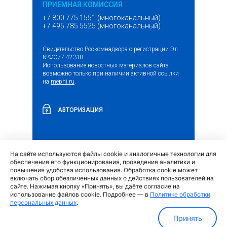
ПРИЕМНАЯ КОМИССИЯ
+7 800 775 1551 (многоканальный)
+7 495 785 5525 (многоканальный)
Свидетельство Роскомнадзора о регистрации Эл
№ФС77-42318.
Использование новостных материалов сайта
возможно только при наличии активной ссылки
на
mephi.ru
.
АВТОРИЗАЦИЯ
На сайте используются файлы cookie и аналогичные технологии для
(внешняя
Обращение граждан и организаций
обеспечения его функционирования, проведения аналитики и
ссылка)
повышения удобства использования. Обработка cookie может
включать сбор обезличенных данных о действиях пользователей на
сайте. Нажимая кнопку «Принять», вы даёте согласие на
использование файлов cookie. Подробнее — в
Политике обработки
персональных данных
.
Политика обработки персональных данных
Принять
МИФИ