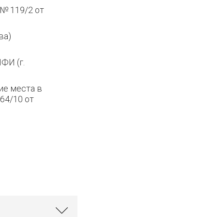
№ 119/2 от
ва)
ФИ (г.
ие места в
64/10 от