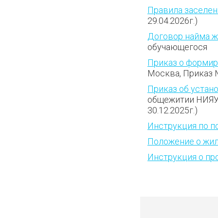
Правила заселен
29.04.2026г.)
Договор найма 
обучающегося
Приказ о формир
Москва, Приказ №
Приказ об устан
общежитии НИЯУ 
30.12.2025г.)
Инструкция по п
Положение о жи
Инструкция о п
5061