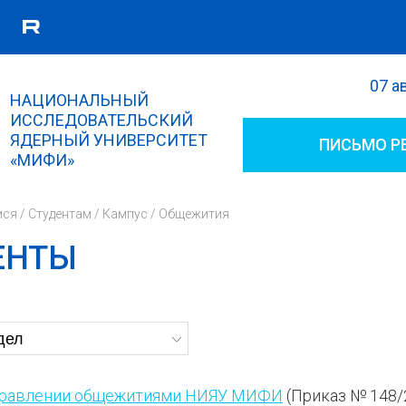
07 а
Поиск
НАЦИОНАЛЬНЫЙ
Форма поиска
ИССЛЕДОВАТЕЛЬСКИЙ
ЯДЕРНЫЙ УНИВЕРСИТЕТ
ПИСЬМО Р
«МИФИ»
мся
/
Студентам
/
Кампус
/
Общежития
ЕНТЫ
правлении общежитиями НИЯУ МИФИ
(Приказ № 148/2