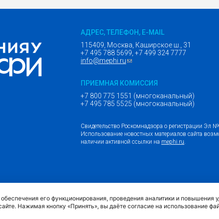
АДРЕС, ТЕЛЕФОН, E-MAIL
115409, Москва, Каширское ш., 31
+7 495 788 5699, +7 499 324 7777
info@mephi.ru
(ссылка для отправки email)
ПРИЕМНАЯ КОМИССИЯ
+7 800 775 1551 (многоканальный)
+7 495 785 5525 (многоканальный)
Свидетельство Роскомнадзора о регистрации Эл 
Использование новостных материалов сайта возм
наличии активной ссылки на
mephi.ru
.
(внешняя ссыл
Обращение граждан и организаций
я обеспечения его функционирования, проведения аналитики и повышения 
сайте. Нажимая кнопку «Принять», вы даёте согласие на использование фа
Политика обработки персональных данных МИФИ