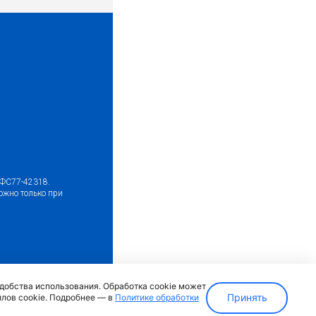
№ФС77-42318.
ожно только при
ка)
удобства использования. Обработка cookie может
Принять
йлов cookie. Подробнее — в
Политике обработки