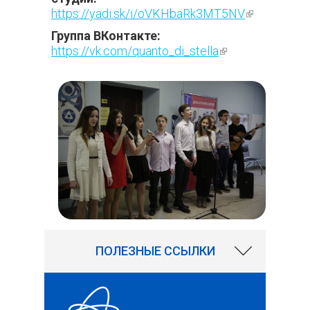
https://yadi.sk/i/oVKHbaRk3MT5NV
(внешняя
ссылка)
Группа ВКонтакте:
https://vk.com/quanto_di_stella
(внешняя
ссылка)
2253
ПОЛЕЗНЫЕ ССЫЛКИ