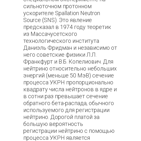
сильноточном протонном
ускорителе
Spallation
Neutron
Source
(
SNS
). Это явление
предсказал в 1974 году теоретик
из Массачусетского
технологического института
Даниэль Фридман и независимо от
него советские физики
Л.Л.
Франкфурт и В.Б. Копелиович
. Для
нейтрино относительно небольших
энергий (меньше 50 МэВ) сечение
процесса УКРН пропорционально
квадрату числа нейтронов в ядре и
в сотни раз превышает сечение
обратного бета-распада, обычного
используемого для регистрации
нейтрино. Дорогой платой за
большую вероятность
регистрации нейтрино с помощью
процесса УКРН является