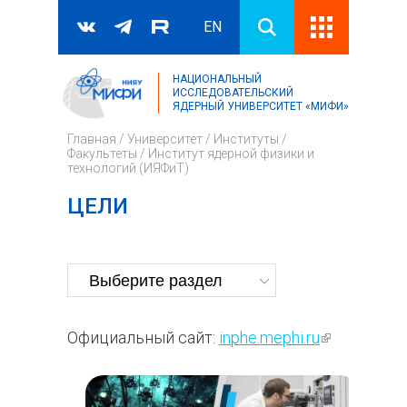
EN
НАЦИОНАЛЬНЫЙ
Поиск
ИССЛЕДОВАТЕЛЬСКИЙ
ЯДЕРНЫЙ УНИВЕРСИТЕТ «МИФИ»
Форма поиска
Главная
/
Университет
/
Институты /
Факультеты
/
Институт ядерной физики и
технологий (ИЯФиТ)
ЦЕЛИ
Официальный сайт:
inphe.mephi.ru
(внешняя
ссылка)