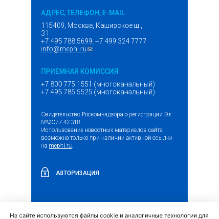
АДРЕС, ТЕЛЕФОН, E-MAIL
115409, Москва, Каширское ш.,
31
+7 495 788 5699, +7 499 324 7777
info@mephi.ru
(ссылка для отправки email)
ПРИЕМНАЯ КОМИССИЯ
+7 800 775 1551 (многоканальный)
+7 495 785 5525 (многоканальный)
Свидетельство Роскомнадзора о регистрации Эл
№ФС77-42318.
Использование новостных материалов сайта
возможно только при наличии активной ссылки
на
mephi.ru
.
АВТОРИЗАЦИЯ
На сайте используются файлы cookie и аналогичные технологии для