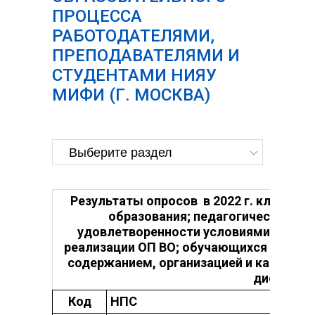
ПРОЦЕССА
РАБОТОДАТЕЛЯМИ,
ПРЕПОДАВАТЕЛЯМИ И
СТУДЕНТАМИ НИЯУ
МИФИ (Г. МОСКВА)
Результаты опросов в 2022 г. ключев
образования; педагогических и 
удовлетворенности условиями и орга
реализации ОП ВО; обучающихся НИЯУ М
содержанием, организацией и качество
дисциплин
Код
НПС