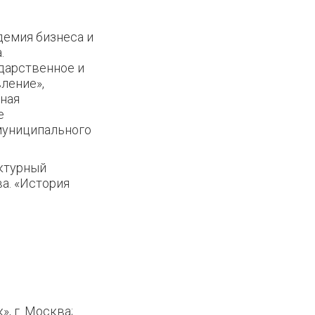
демия бизнеса и
.
дарственное и
ление»,
ная
е
муниципального
ктурный
ва. «История
, г. Москва;