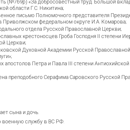
ть (№769р) «За добросовестный труд. Большой вклад
ой области Г.С. Никитина;
венное письмо Полномочного представителя Презид
 Приволжском федеральном округе И.А. Комарова;
дального отдела Русской Православной Церкви;
славных крестоносцев Гроба Господня II степени И
ой Церкви;
ковской Духовной Академии Русской Православной
уги»;
х апостолов Петра и Павла III степени Антиохийско
ена преподобного Серафима Саровского Русской Пр
ет сына и дочь.
 военную службу в ВС РФ.