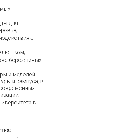
емых
еды для
ровья;
модействия с
ельством;
нове бережливых
рм и моделей
уры и кампуса, в
с современных
изации;
ниверситета в
остях: