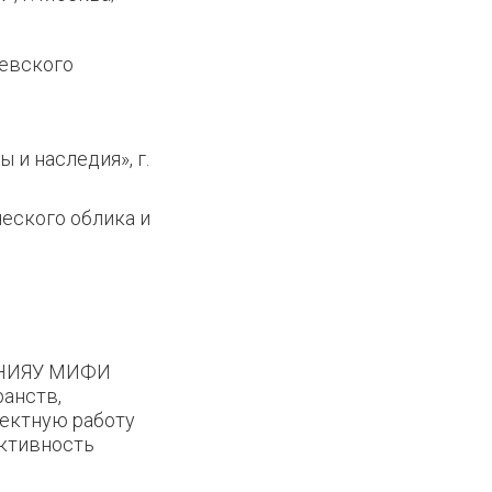
;
еевского
и наследия», г.
еского облика и
в НИЯУ МИФИ
анств,
ектную работу
активность