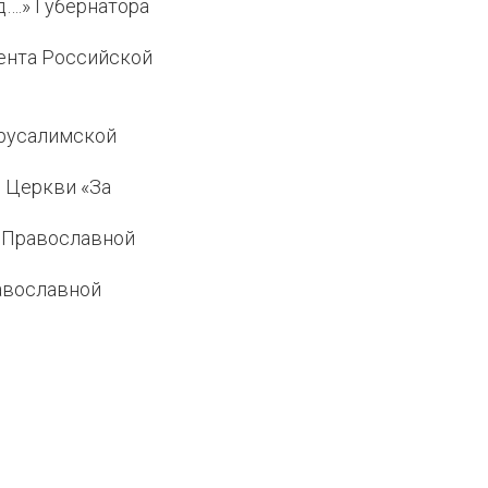
….» Губернатора
ента Российской
ерусалимской
 Церкви «За
й Православной
авославной