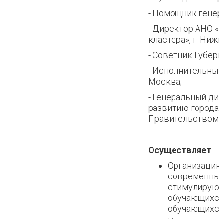
- Помощник генер
- Директор АНО 
кластера», г. Ни
- Советник Губе
- Исполнительны
Москва;
- Генеральный д
развитию города
Правительством
Осуществляет
Организаци
современных
стимулирую
обучающихся
обучающихся