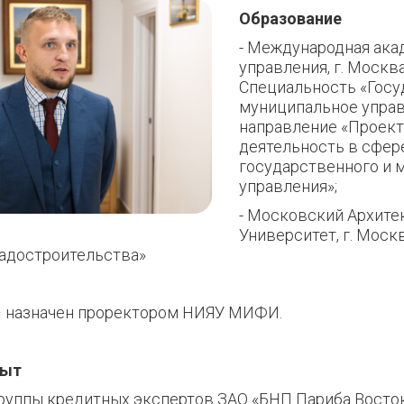
Образование
- Международная ака
управления, г. Москва
Специальность «Госу
муниципальное управ
направление «Проект
деятельность в сфер
государственного и 
управления»;
- Московский Архите
Университет, г. Моск
радостроительства»
 назначен проректором НИЯУ МИФИ.
пыт
руппы кредитных экспертов ЗАО «БНП Париба Восток»