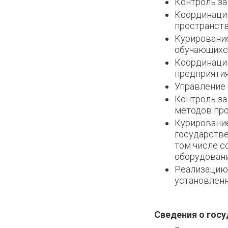
Контроль за
Координаци
пространств
Курировани
обучающихся
Координаци
предприятия
Управление
Контроль за
методов про
Курирование
государстве
том числе с
оборудовани
Реализацию
установленн
Сведения о гос