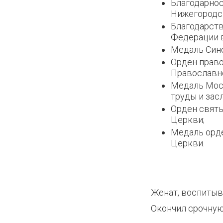
Благодарнос
Нижегородск
Благодарст
Федерации в
Медаль Сино
Орден право
Православн
Медаль Мос
труды и засл
Орден святы
Церкви;
Медаль орд
Церкви.
Женат, воспитыва
Окончил срочную
1237