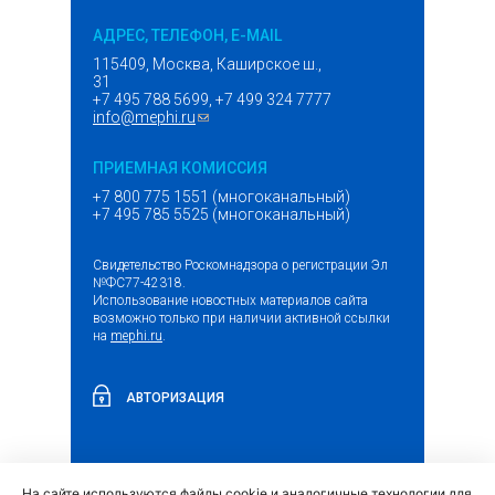
АДРЕС, ТЕЛЕФОН, E-MAIL
115409, Москва, Каширское ш.,
31
+7 495 788 5699, +7 499 324 7777
info@mephi.ru
(ссылка для отправки email)
ПРИЕМНАЯ КОМИССИЯ
+7 800 775 1551 (многоканальный)
+7 495 785 5525 (многоканальный)
Свидетельство Роскомнадзора о регистрации Эл
№ФС77-42318.
Использование новостных материалов сайта
возможно только при наличии активной ссылки
на
mephi.ru
.
АВТОРИЗАЦИЯ
На сайте используются файлы cookie и аналогичные технологии для