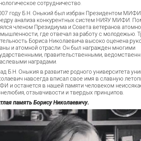
нологическое сотрудничество.
007 году Б.Н. Оныкий был избран Президентом МИФИ
едру анализа конкурентных систем НИЯУ МИФИ. Пом
ялся членом Президиума и Совета ветеранов атомн
мышленности, где отвечал за работу с молодежью. 
тельность Бориса Николаевича высоко оценена ру
аны и атомной отрасли. Он был награжден многими
ударственными, правительственными, ведомственн
аслевыми наградами.
ад Б.Н. Оныкия в развитие родного университета уни
олаевич навсегда вписал свое имя в славную лето
И и останется в нашей памяти человеком неиссяка
нелюбия, отзывчивости и твердых принципов.
тлая память Борису Николаевичу.