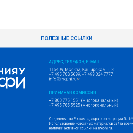
ПОЛЕЗНЫЕ ССЫЛКИ
АДРЕС, ТЕЛЕФОН, E-MAIL
115409, Москва, Каширское ш., 31
+7 495 788 5699, +7 499 324 7777
info@mephi.ru
(ссылка для отправки email)
ПРИЕМНАЯ КОМИССИЯ
+7 800 775 1551 (многоканальный)
+7 495 785 5525 (многоканальный)
Свидетельство Роскомнадзора о регистрации Эл 
Использование новостных материалов сайта возм
наличии активной ссылки на
mephi.ru
.