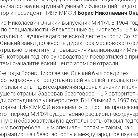
анизатор науки, крупный ученый и блестящий педаго
ктор и президент НИЯУ МИФИ
Борис Николаевич Он
ис Николаевич Оныкий выпускник МИФИ. В 1964 год
 по специальности «Электронные вычислительные 
ступил к научно-педагогической деятельности. Со 
.Оныкий занял должность директора
московского фи
трального института повышения квалификации Ми
Р, который под его руководством превратился в пр
темно-аналитический центр атомной отрасли.
0-е годы Борис Николаевич Оныкий был среди тех
оотверженных представителей высшей школы, кто 
и силы и опыт для сохранения ядерных знаний и техн
ущего страны. Завоевав безоговорочный авторитет 
ди сотрудников университета, Б.Н. Оныкий в 1997 го
тором НИЯУ МИФИ и занимал этот пост на протяжени
этот период МИФИ существенно расширил междуна
чную и образовательную деятельность, открыл подг
ым востребованным специальностям – таким, как
ормационная безопасность и международное научно