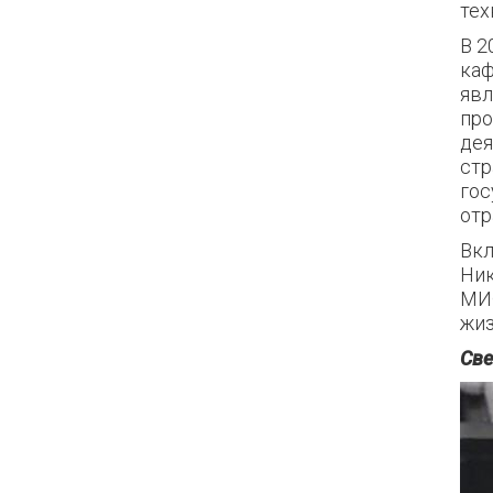
тех
В 2
каф
явл
про
дея
стр
гос
отр
Вкл
Ник
МИФ
жиз
Све