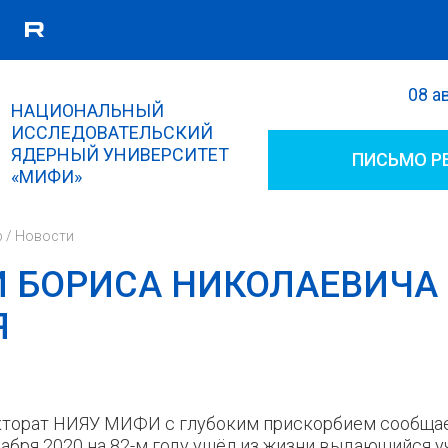
08 а
Поиск
НАЦИОНАЛЬНЫЙ
Форма поиска
ИССЛЕДОВАТЕЛЬСКИЙ
ЯДЕРНЫЙ УНИВЕРСИТЕТ
ПИСЬМО Р
«МИФИ»
р
/
Новости
 БОРИСА НИКОЛАЕВИЧА
Я
торат НИЯУ МИФИ с глубоким прискорбием сообщает
абря 2020 на 82-м году ушёл из жизни
выдающийся у