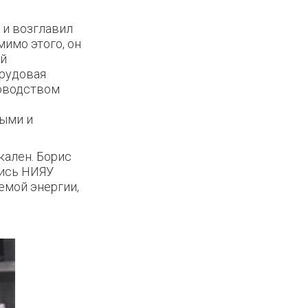
 и возглавил
имо этого, он
ой
Трудовая
ководством
ыми и
кален. Борис
пись НИЯУ
емой энергии,