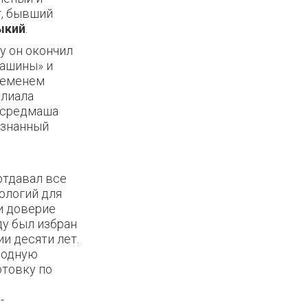
г, бывший
ыкий
.
у он окончил
машины» и
временем
лиала
нсредмаша
изнанный
отдавал все
ологий для
и доверие
ду был избран
и десяти лет.
родную
отовку по
-