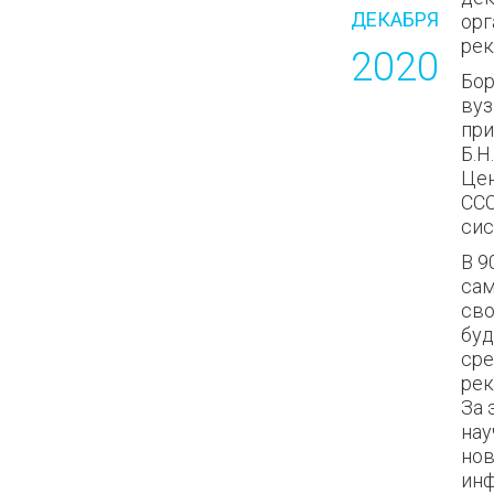
ДЕКАБРЯ
орг
ре
2020
Бор
вуз
при
Б.Н
Цен
ССС
сис
В 9
сам
сво
буд
сре
рек
За 
нау
нов
инф