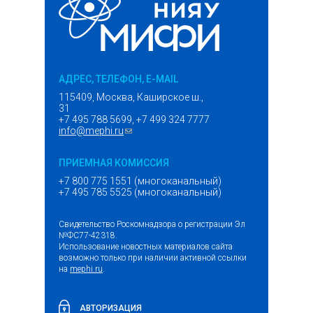
АДРЕС, ТЕЛЕФОН, E-MAIL
115409, Москва, Каширское ш.,
31
+7 495 788 5699, +7 499 324 7777
info@mephi.ru
(ссылка для отправки email)
ПРИЕМНАЯ КОМИССИЯ
+7 800 775 1551 (многоканальный)
+7 495 785 5525 (многоканальный)
Свидетельство Роскомнадзора о регистрации Эл
№ФС77-42318.
Использование новостных материалов сайта
возможно только при наличии активной ссылки
на
mephi.ru
.
АВТОРИЗАЦИЯ