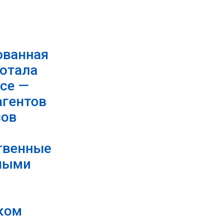
ованная
отала
ace —
агентов
сов
твенные
вными
ском