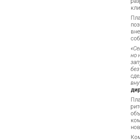
раз
кли
Пла
поз
вне
соб
«Се
но 
зап
без
сде
вну
дир
Пла
рит
объ
ком
нов
Ком