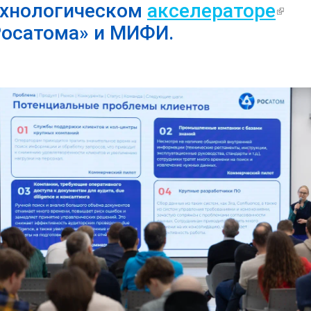
ехнологическом
акселераторе
(вн
Росатома» и МИФИ.
ссы