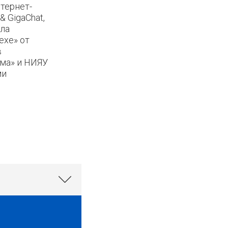
тернет-
 GigaChat,
ала
ехе» от
в
ома» и НИЯУ
ми