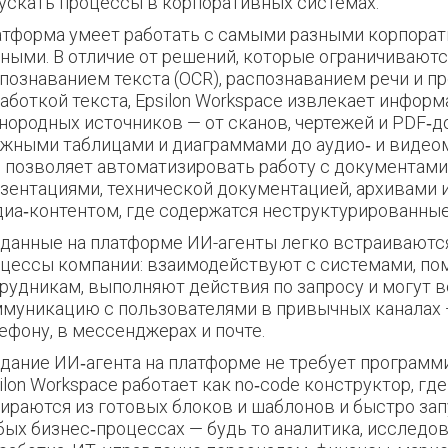
ускать процессы в корпоративных системах.
тформа умеет работать с самыми разными корпора
ными. В отличие от решений, которые ограничивают
познаванием текста (OCR), распознаванием речи и п
аботкой текста, Epsilon Workspace извлекает инфор
нородных источников — от сканов, чертежей и PDF‑
жными таблицами и диаграммами до аудио‑ и видео
 позволяет автоматизировать работу с документами
зентациями, технической документацией, архивами 
иа‑контентом, где содержатся неструктурированные
данные на платформе ИИ-агенты легко встраиваются
цессы компании: взаимодействуют с системами, по
рудникам, выполняют действия по запросу и могут 
муникацию с пользователями в привычных каналах 
ефону, в мессенджерах и почте.
дание ИИ‑агента на платформе не требует программ
ilon Workspace работает как no‑code конструктор, гд
ираются из готовых блоков и шаблонов и быстро за
ых бизнес‑процессах — будь то аналитика, исследов