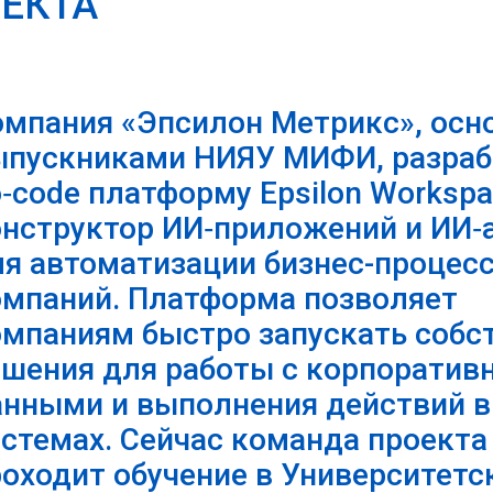
ЕКТА
омпания «Эпсилон Метрикс», осн
ыпускниками НИЯУ МИФИ, разраб
‑code платформу Epsilon Worksp
онструктор ИИ‑приложений и ИИ‑
ля автоматизации бизнес-процес
омпаний. Платформа позволяет
омпаниям быстро запускать собс
ешения для работы с корпорати
анными и выполнения действий в
стемах. Сейчас команда проекта
оходит обучение в Университет