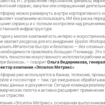
работка, ИТ, управление персоналом, финансы, марке
ентский сервис, закупки или операционная деятельн
тформу можно развернуть внутри корпоративного ко
воляет компаниям использовать ИИ без риска перед
шние сервисы и с полным контролем над решениями
ственной инфраструктуре.
годня у многих компаний есть интерес к искусственном
не хватает ресурсов для его внедрения. Epsilon Worksp
ускать ИИ-агентов быстро и безопасно — без сложных 
 необходимости привлекать большую IT-команду. Это 
лать технологии искусственного интеллекта рабочим 
три бизнеса»
, — говорит
Ольга Ведерникова, генера
ектор компании «Эпсилон Метрикс»
.
тформа уже используется в банках, телекоме, пром
ейле и госсекторе — там, где ежедневно обрабатыв
ёмы данных и документов. Сегодня команда реализу
мерческих пилота и активно расширяет применение
ых отраслях.
пания «Эпсилон Метрикс», основанная выпускника