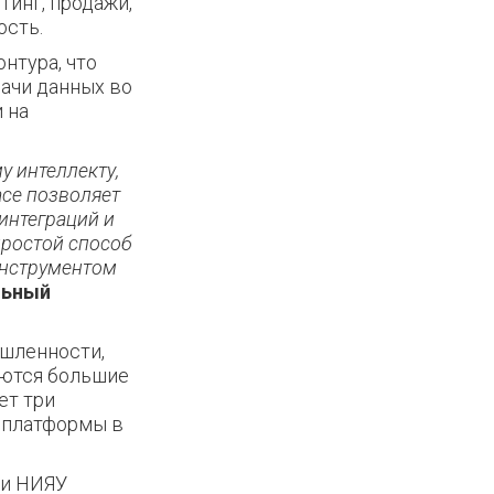
тинг, продажи,
ость.
нтура, что
ачи данных во
 на
у интеллекту,
ace позволяет
интеграций и
простой способ
инструментом
льный
ышленности,
аются большие
ет три
 платформы в
ми НИЯУ