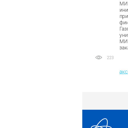
МИФ
ини
при
фин
Газ
уни
МИФ
зак
223
акс