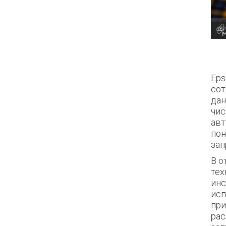
Eps
сот
дан
чис
авт
пон
зап
В о
тех
инс
исп
при
рас