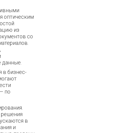
тивными
ся оптическим
ростой
мацию из
документов со
материалов.
,
и
 данные.
 в бизнес-
могают
вести
— по
ирования.
е решения
пускаются в
ания и