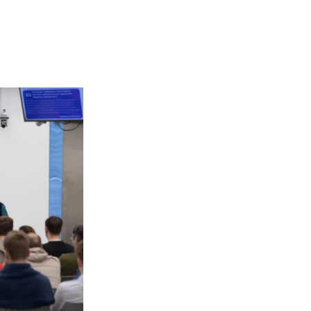
ешняя
лка)