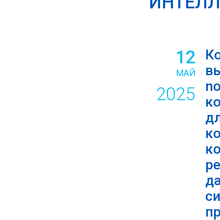
ИНТЕЛЛ
К
12
в
МАЙ
no
2025
к
д
к
к
р
д
си
пр