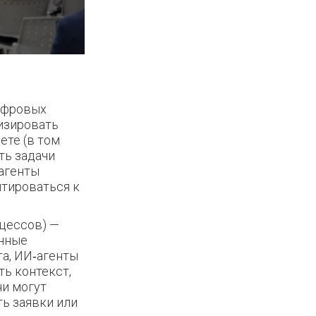
цифровых
лизировать
ете (в том
ть задачи
агенты
птироваться к
оцессов) —
анные
та, ИИ‑агенты
ь контекст,
ни могут
ть заявки или