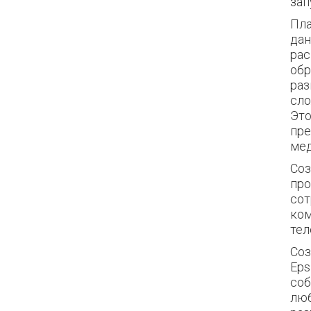
зап
Пла
дан
рас
обр
раз
сло
Это
пре
мед
Соз
про
сот
ком
тел
Соз
Eps
соб
люб