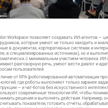
ilon Workspace позволяет создавать ИИ‑агентов — 
рудников, которые умеют не только находить и ана
ные в документах, корпоративных системах и интерн
ле, в специализированных источниках), но и выполня
оматически, с минимальным участием человека. ИИ-
имают разговорную речь, умеют вести диалог и ада
росам пользователей.
тличие от RPA (роботизированной автоматизации пр
нологий, где роботы выполняют только заранее зад
трукции — и чат-ботов без искусственного интеллек
ользуют современные технологии ИИ, чтобы понимат
нимать решения и выполнять действия. Например, о
считывать показатели, готовить отчёты, обрабатыва