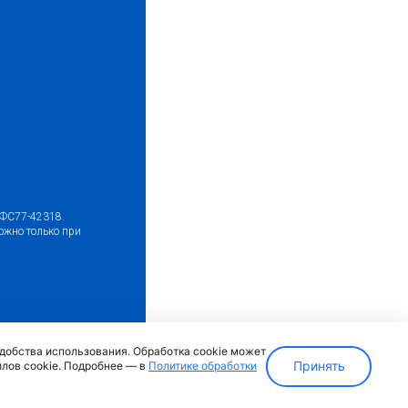
№ФС77-42318.
ожно только при
ка)
удобства использования. Обработка cookie может
Принять
йлов cookie. Подробнее — в
Политике обработки