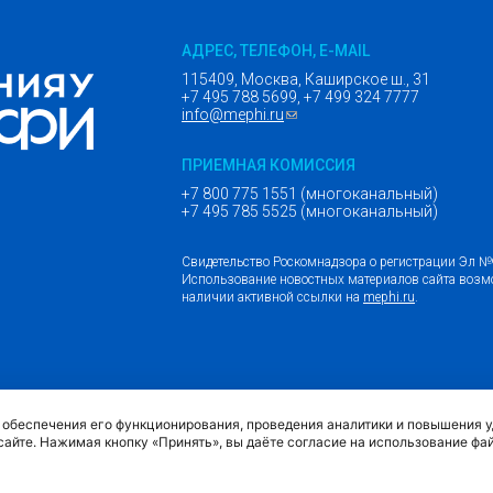
АДРЕС, ТЕЛЕФОН, E-MAIL
115409, Москва, Каширское ш., 31
+7 495 788 5699, +7 499 324 7777
info@mephi.ru
(ссылка для отправки email)
ПРИЕМНАЯ КОМИССИЯ
+7 800 775 1551 (многоканальный)
+7 495 785 5525 (многоканальный)
Свидетельство Роскомнадзора о регистрации Эл 
Использование новостных материалов сайта возм
наличии активной ссылки на
mephi.ru
.
(внешняя ссыл
Обращение граждан и организаций
я обеспечения его функционирования, проведения аналитики и повышения 
сайте. Нажимая кнопку «Принять», вы даёте согласие на использование фа
Политика обработки персональных данных МИФИ