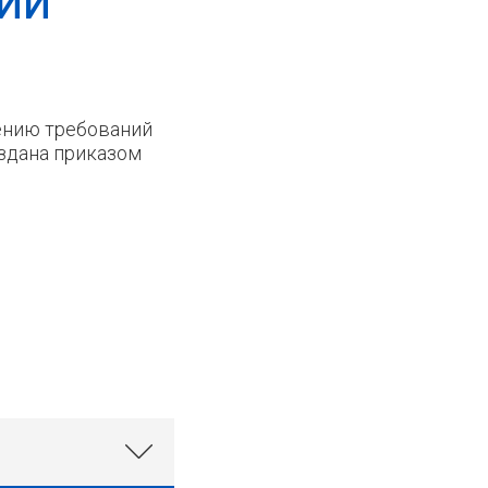
НИИ
ению требований
здана приказом