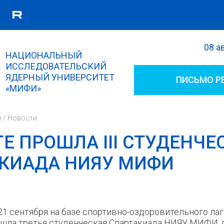
08 а
Поиск
НАЦИОНАЛЬНЫЙ
Форма поиска
ИССЛЕДОВАТЕЛЬСКИЙ
ЯДЕРНЫЙ УНИВЕРСИТЕТ
ПИСЬМО Р
«МИФИ»
р
/
Новости
ГЕ ПРОШЛА III СТУДЕНЧЕ
КИАДА НИЯУ МИФИ
21 сентября на базе спортивно-оздоровительного лаг
шла третья студенческая Спартакиада НИЯУ МИФИ,