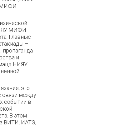
а МИФИ
физической
НИЯУ МИФИ
та. Главные
ртакиады –
, пропаганда
рства и
оманд НИЯУ
зненной
язание, это–
е связи между
х событий в
вской
та. В этом
з ВИТИ, ИАТЭ,