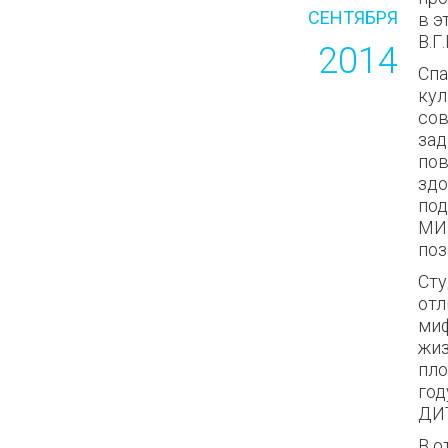
СЕНТЯБРЯ
в э
В.Г
2014
Спа
кул
сов
зад
пов
здо
под
МИФ
поз
Сту
отл
миф
жиз
пло
год
ДИТ
В о