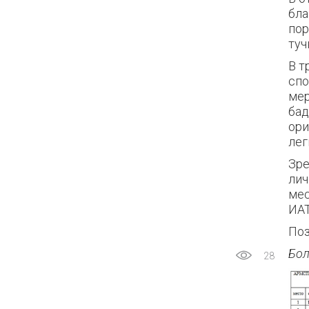
бла
пор
туч
В т
спо
мер
бад
ори
лег
Зре
лич
мес
ИАТ
Поз
Бол
28