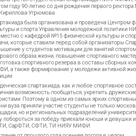
том году 90-летию со дня рождения первого ректор
.Кириллова-Угрюмова.
ртакиада была организована и проведена Центром 
ьтуры и спорта Управления молодежной политики 
местно с кафедрой №15 физической культуры и спор
ачи, которые ставили перед собой организаторы Спа
ышение у студентов мотивации для занятий спортом
рового образа жизни, повышение спортивного масте
готовка спортивного резерва в составы сборных к
И, а также формирование у молодежи активной жи
иции.
денческая спартакиада, как и любое спортивное сост
ичная возможность пообщаться, укрепить дружески
истами. Поэтому в одном из самых ярких спортивны
ни вуза приняли участие студенты не только моско
щадки, но и региональных подразделений университе
у побороться за победу приехали юноши и девушки и
И, СарФТИ, СФТИ, ТИ НИЯУ МИФИ.
тличие от прошлого года осенняя погода в целом