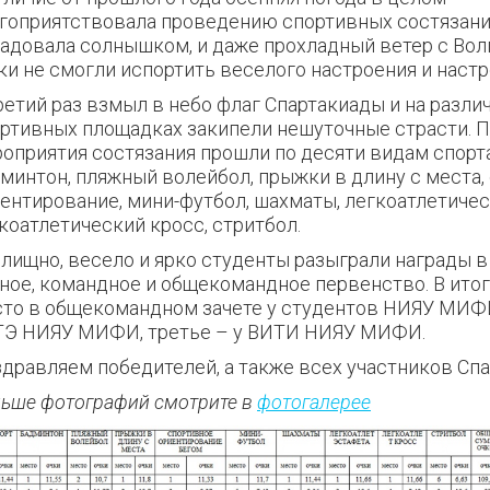
гоприятствовала проведению спортивных состязани
адовала солнышком, и даже прохладный ветер с Вол
ки не смогли испортить веселого настроения и настр
ретий раз взмыл в небо флаг Спартакиады и на разли
ртивных площадках закипели нешуточные страсти. 
оприятия состязания прошли по десяти видам спорта
минтон, пляжный волейбол, прыжки в длину с места,
ентирование, мини-футбол, шахматы, легкоатлетичес
коатлетический кросс, стритбол.
лищно, весело и ярко студенты разыграли награды в
ное, командное и общекомандное первенство. В итог
то в общекомандном зачете у студентов НИЯУ МИФИ
Э НИЯУ МИФИ, третье – у ВИТИ НИЯУ МИФИ.
дравляем победителей, а также всех участников Сп
ьше фотографий смотрите в
фотогалерее