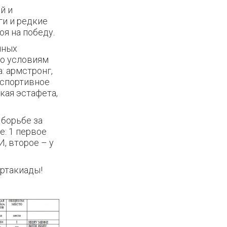
й и
ги и редкие
оя на победу.
чных
По условиям
: армстронг,
 спортивное
кая эстафета,
 борьбе за
е: 1 первое
, второе – у
артакиады!