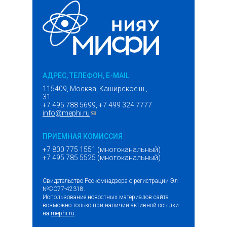
АДРЕС, ТЕЛЕФОН, E-MAIL
115409, Москва, Каширское ш.,
31
+7 495 788 5699, +7 499 324 7777
info@mephi.ru
(ссылка для отправки email)
ПРИЕМНАЯ КОМИССИЯ
+7 800 775 1551 (многоканальный)
+7 495 785 5525 (многоканальный)
Свидетельство Роскомнадзора о регистрации Эл
№ФС77-42318.
Использование новостных материалов сайта
возможно только при наличии активной ссылки
на
mephi.ru
.