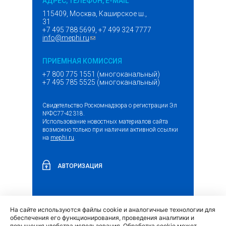
АДРЕС, ТЕЛЕФОН, E-MAIL
115409, Москва, Каширское ш.,
31
+7 495 788 5699, +7 499 324 7777
info@mephi.ru
(ссылка для отправки email)
ПРИЕМНАЯ КОМИССИЯ
+7 800 775 1551 (многоканальный)
+7 495 785 5525 (многоканальный)
Свидетельство Роскомнадзора о регистрации Эл
№ФС77-42318.
Использование новостных материалов сайта
возможно только при наличии активной ссылки
на
mephi.ru
.
АВТОРИЗАЦИЯ
На сайте используются файлы cookie и аналогичные технологии для
(внешняя
Обращение граждан и организаций
обеспечения его функционирования, проведения аналитики и
ссылка)
повышения удобства использования. Обработка cookie может