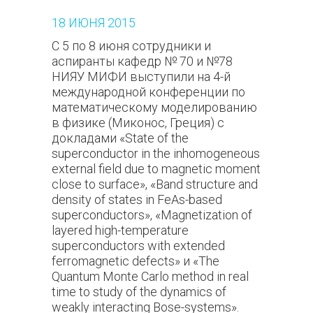
18
ИЮНЯ
2015
С 5 по 8 июня сотрудники и
аспиранты кафедр № 70 и №78
НИЯУ МИФИ выступили на 4-й
международной конференции по
математическому моделированию
в физике (Миконос, Греция) с
докладами «State of the
superconductor in the inhomogeneous
external field due to magnetic moment
close to surface», «Band structure and
density of states in FeAs-based
superconductors», «Magnetization of
layered high-temperature
superconductors with extended
ferromagnetic defects» и «The
Quantum Monte Carlo method in real
time to study of the dynamics of
weakly interacting Bose-systems».