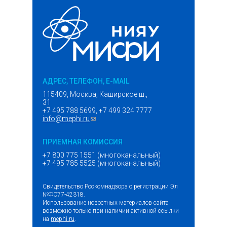
АДРЕС, ТЕЛЕФОН, E-MAIL
115409, Москва, Каширское ш.,
31
+7 495 788 5699, +7 499 324 7777
info@mephi.ru
(ссылка для отправки email)
ПРИЕМНАЯ КОМИССИЯ
+7 800 775 1551 (многоканальный)
+7 495 785 5525 (многоканальный)
Свидетельство Роскомнадзора о регистрации Эл
№ФС77-42318.
Использование новостных материалов сайта
возможно только при наличии активной ссылки
на
mephi.ru
.