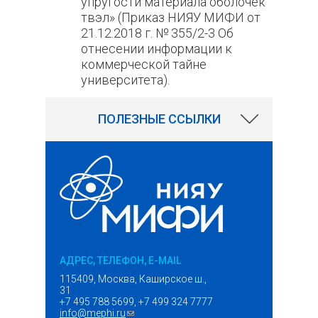
упругости материала оболочек
твэл» (Приказ НИЯУ МИФИ от
21.12.2018 г. № 355/2-3 Об
отнесении информации к
коммерческой тайне
университета).
163
ПОЛЕЗНЫЕ ССЫЛКИ
АДРЕС, ТЕЛЕФОН, E-MAIL
115409, Москва, Каширское ш.,
31
+7 495 788 5699, +7 499 324 7777
info@mephi.ru
(ссылка для отправки email)