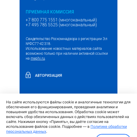
ПРИЕМНАЯ КОМИССИЯ
+7 800 775 1551 (многоканальный)
+7 495 785 5525 (многоканальный)
Свидетельство Роскомнадзора о регистрации Эл
№ФС77-42318.
Использование новостных материалов сайта
возможно только при наличии активной ссылки
на
mephi.ru
.
АВТОРИЗАЦИЯ
На сайте используются файлы cookie и аналогичные технологии для
(внешняя
Обращение граждан и организаций
обеспечения его функционирования, проведения аналитики и
ссылка)
повышения удобства использования. Обработка cookie может
включать сбор обезличенных данных о действиях пользователей на
сайте. Нажимая кнопку «Принять», вы даёте согласие на
использование файлов cookie. Подробнее — в
Политике обработки
персональных данных
.