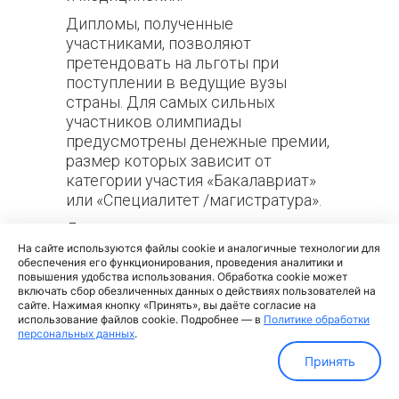
Дипломы, полученные
участниками, позволяют
претендовать на льготы при
поступлении в ведущие вузы
страны. Для самых сильных
участников олимпиады
предусмотрены денежные премии,
размер которых зависит от
категории участия «Бакалавриат»
или «Специалитет /магистратура».
Дипломанты имеют возможность
пройти стажировку в крупных
На сайте используются файлы cookie и аналогичные технологии для
обеспечения его функционирования, проведения аналитики и
российских компаниях, что
повышения удобства использования. Обработка cookie может
способствует практическому
включать сбор обезличенных данных о действиях пользователей на
усвоению знаний и развитию
сайте. Нажимая кнопку «Принять», вы даёте согласие на
использование файлов cookie. Подробнее — в
Политике обработки
профессиональных навыков.
персональных данных
.
Участники олимпиады получают
Принять
доступ к вакансиям компаний-
партнеров, консультациям HR-