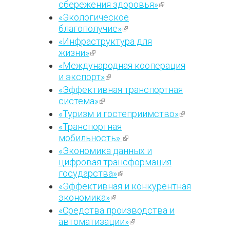
сбережения здоровья»
(внешняя
ссылка)
«Экологическое
благополучие»
(внешняя
ссылка)
«Инфраструктура для
жизни»
(внешняя ссылка)
«Международная кооперация
и экспорт»
(внешняя ссылка)
«Эффективная транспортная
система»
(внешняя ссылка)
«Туризм и гостеприимство»
(внешняя
ссылка)
«Транспортная
мобильность»
(внешняя
ссылка)
«Экономика данных и
цифровая трансформация
государства»
(внешняя
ссылка)
«Эффективная и конкурентная
экономика»
(внешняя ссылка)
«Средства производства и
автоматизации»
(внешняя