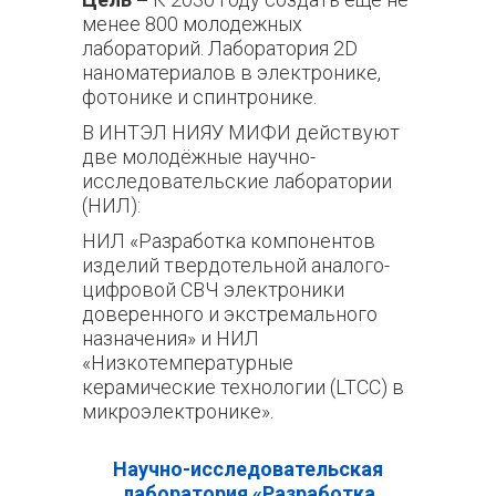
менее 800 молодежных
лабораторий. Лаборатория 2D
наноматериалов в электронике,
фотонике и спинтронике.
В
ИНТЭЛ НИЯУ
МИФИ действу
ю
т
две молодёжны
е
научно-
исследовательские
лаборатории
(НИЛ)
:
НИЛ
«Разработка компонентов
изделий твердотельной аналого-
цифровой СВЧ электроники
доверенного и экстремального
назначения» и
НИЛ
«Низкотемпературные
керамические технологии (LTCC) в
микроэлектронике».
Научно-исследовательская
лаборатория
«Разработка