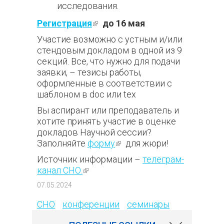
исследования.
Регистрация
(внешняя ссылка)
до 16 мая
Участие возможно с устным и/или
стендовым докладом в одной из 9
секций. Все, что нужно для подачи
заявки, – тезисы работы,
оформленные в соответствии с
шаблоном в doc или tex
Вы аспирант или преподаватель и
хотите принять участие в оценке
докладов Научной сессии?
Заполняйте
форму
(внешняя
для жюри!
ссылка)
Источник информации –
телеграм-
канал СНО.
(внешняя ссылка)
150
07.05.2024
СНО
конференции
семинары