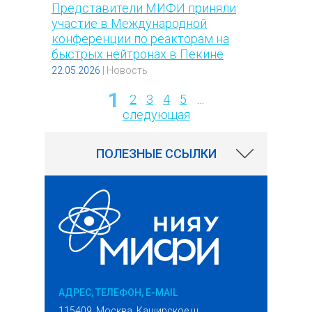
Представители МИФИ приняли
участие в Международной
конференции по реакторам на
быстрых нейтронах в Пекине
22.05.2026
|
Новость
1
2
3
4
5
…
Страницы
следующая
ПОЛЕЗНЫЕ ССЫЛКИ
АДРЕС, ТЕЛЕФОН, E-MAIL
115409, Москва, Каширское ш.,