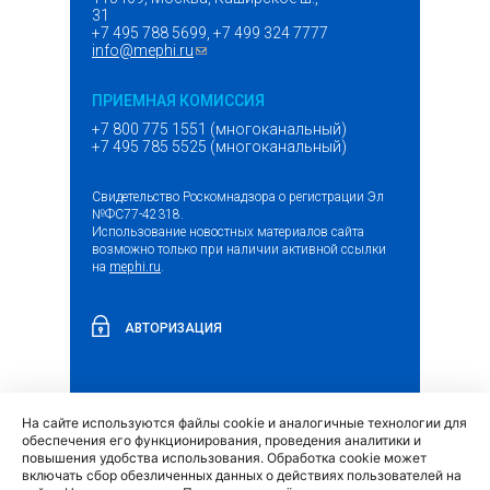
31
+7 495 788 5699, +7 499 324 7777
info@mephi.ru
(ссылка для отправки email)
ПРИЕМНАЯ КОМИССИЯ
+7 800 775 1551 (многоканальный)
+7 495 785 5525 (многоканальный)
Свидетельство Роскомнадзора о регистрации Эл
№ФС77-42318.
Использование новостных материалов сайта
возможно только при наличии активной ссылки
на
mephi.ru
.
АВТОРИЗАЦИЯ
На сайте используются файлы cookie и аналогичные технологии для
(внешняя
Обращение граждан и организаций
обеспечения его функционирования, проведения аналитики и
ссылка)
повышения удобства использования. Обработка cookie может
включать сбор обезличенных данных о действиях пользователей на