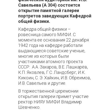
Савельева (А 304) состоится
открытие памятной галереи
портретов заведующих Кафедрой
общей физики.
Кафедра общей физики –
ровесница самого МИФИ. С
момента ее основания 22 декабря
1942 года на кафедре работали
выдающиеся советские ученые,
многие из которых были
участниками атомного проекта
СССР: А.А. Захаров, В.Е. Лашкарёв,
К.П. Яковлев, Г.С. Ландсберг, И.К.
Кикоин, С. Э. Хайкин, И.В. Обреимов,
И.В. Савельев и другие.
В торжественной церемонии
открытия галереи примет участие
ректор НИЯУ МИФИ Владимир
Шевченко.