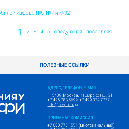
юбилей кафедр №5, №7 и №32
1
2
3
4
5
следующая
последняя
ПОЛЕЗНЫЕ ССЫЛКИ
АДРЕС, ТЕЛЕФОН, E-MAIL
115409, Москва, Каширское ш., 31
+7 495 788 5699, +7 499 324 7777
info@mephi.ru
(ссылка для отправки email)
ПРИЕМНАЯ КОМИССИЯ
+7 800 775 1551 (многоканальный)