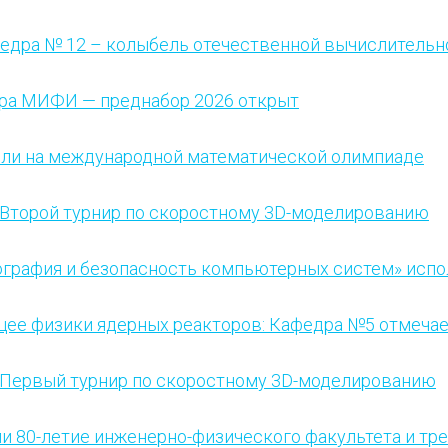
едра № 12 – колыбель отечественной вычислительн
ра МИФИ — преднабор 2026 открыт
ли на международной математической олимпиаде
Второй турнир по скоростному 3D-моделированию
графия и безопасность компьютерных систем» испо
щее физики ядерных реакторов: Кафедра №5 отмечае
Первый турнир по скоростному 3D-моделированию
 80-летие инженерно-физического факультета и тре