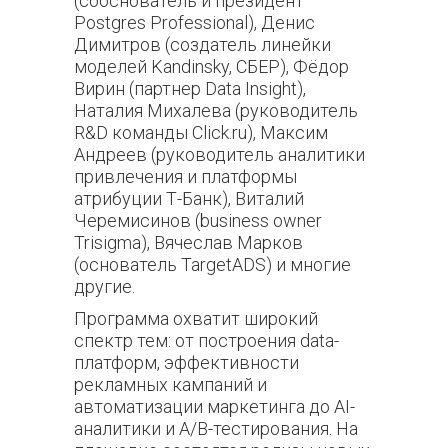
(сооснователь и президент
Postgres Professional), Денис
Димитров (создатель линейки
моделей Kandinsky, СБЕР), Фёдор
Вирин (партнер Data Insight),
Наталия Михалева (руководитель
R&D команды Сlick.ru), Максим
Андреев (руководитель аналитики
привлечения и платформы
атрибуции Т-Банк), Виталий
Черемисинов (business owner
Trisigma), Вячеслав Марков
(основатель TargetADS) и многие
другие.
Программа охватит широкий
спектр тем: от построения data-
платформ, эффективности
рекламных кампаний и
автоматизации маркетинга до AI-
аналитики и A/B-тестирования. На