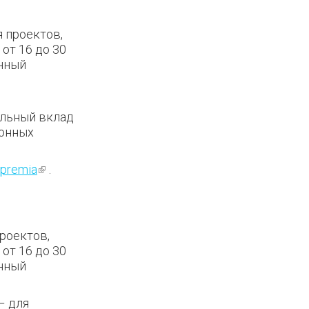
 проектов,
от 16 до 30
нный
ельный вклад
ионных
/premia
(внешняя
.
ссылка)
роектов,
от 16 до 30
нный
– для