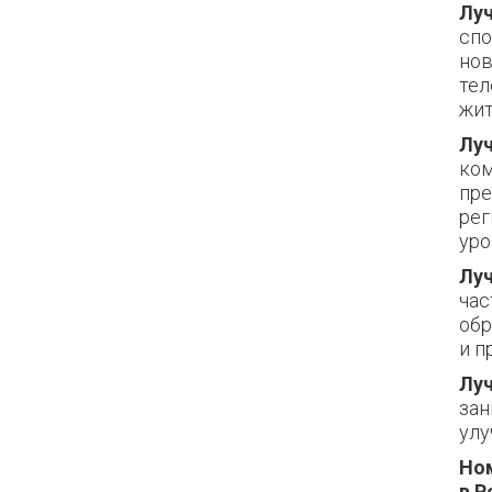
Луч
спо
нов
тел
жит
Луч
ком
пре
рег
уро
Луч
час
обр
и п
Луч
зан
улу
Но
в Р