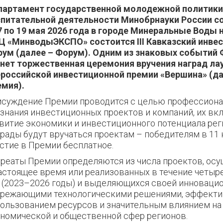
партамент государственной молодежной политики
питательной деятельности Минобрнауки России
со
7 по 19 мая 2026 года в городе Минеральные Воды
 «МинводыЭКСПО» состоится III Кавказский инве
ум (далее – Форум). Одним из знаковых событий
нет торжественная церемония вручения наград лау
российской инвестиционной премии «Вершина» (да
мия).
суждение Премии проводится с целью профессиона
знания инвестиционных проектов и компаний, их вкл
витие экономики и инвестиционного потенциала рег
рады будут вручаться проектам – победителям в 11 
стие в Премии
бесплатное.
реаты Премии определяются из числа проектов, ос
астоящее время или реализованных в течение четыр
 (2023–2026 годы) и выделяющихся своей инноваци
ережающими технологическими решениями, эффект
ользованием ресурсов и значительным влиянием на
номической и общественной сфер
регионов.