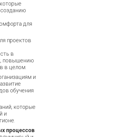
 которые
 созданию
омфорта для
ля проектов
сть в
т, повышению
в в целом.
рганизациям и
развитие
дов обучения
аний, которые
й и
гионе.
ых процессов
 вдумчивый и