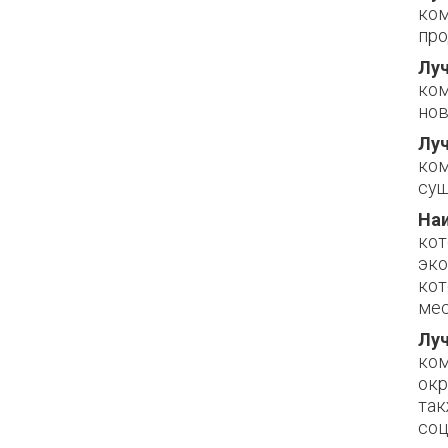
ком
про
Луч
ком
нов
Луч
ком
сущ
На
кот
эко
кот
мес
Лу
ком
окр
так
соц