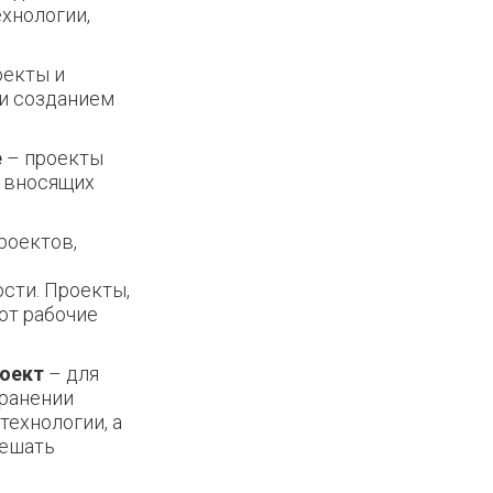
хнологии,
оекты и
 и созданием
е
– проекты
и вносящих
роектов,
сти. Проекты,
ют рабочие
роект
– для
хранении
ехнологии, а
решать