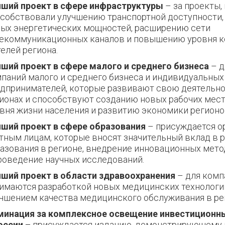
ший проект в сфере инфраструктуры
– за проекты,
собствовали улучшению транспортной доступности,
ых энергетических мощностей, расширению сети
екоммуникационных каналов и повышению уровня к
елей региона.
ший проект в сфере малого и среднего бизнеса
– д
паний малого и среднего бизнеса и индивидуальных
дпринимателей, которые развивают свою деятельно
ионах и
способствуют созданию новых рабочих мес
вня жизни населения и развитию экономики регионо
ший проект в сфере образования
– присуждается о
тным лицам, которые вносят значительный вклад в 
азования в регионе, внедрение инновационных мето
роведение научных исследований.
ший проект в области здравоохранения
– для комп
имаются разработкой новых медицинских технологи
чшением качества медицинского обслуживания в ре
минация за комплексное освещение инвестиционн
оссии –
присуждается изданию, демонстрирующему