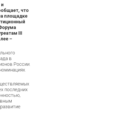
 и
общает, ч
то
 на площадке
стиционный
 Форума
реатам III
лее –
льного
ада в
ионов России.
номинациях.
уществляемых
ех последних
онностью,
ивным
 развитие