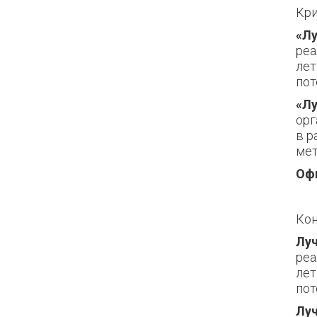
Кри
«Л
реа
лет
пот
«Лу
орг
в р
мет
Оф
Кон
Лу
реа
лет
пот
Луч