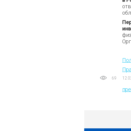
отв
обл
Пе
инв
физ
Орг
Пол
Пра
69
12.0
пр