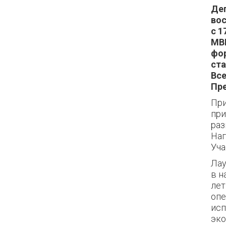
Де
вос
с 1
МВЦ
фор
ста
Все
Пре
При
при
раз
Наг
Уча
Лау
в н
лет
оп
исп
эко