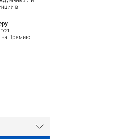
енций в
еру
тся
е на Премию