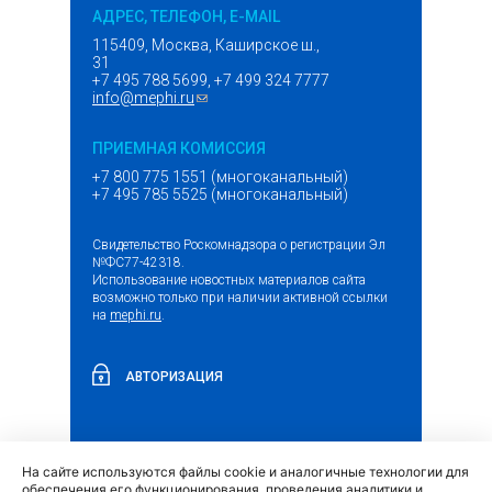
АДРЕС, ТЕЛЕФОН, E-MAIL
115409, Москва, Каширское ш.,
31
+7 495 788 5699, +7 499 324 7777
info@mephi.ru
(ссылка для отправки email)
ПРИЕМНАЯ КОМИССИЯ
+7 800 775 1551 (многоканальный)
+7 495 785 5525 (многоканальный)
Свидетельство Роскомнадзора о регистрации Эл
№ФС77-42318.
Использование новостных материалов сайта
возможно только при наличии активной ссылки
на
mephi.ru
.
АВТОРИЗАЦИЯ
На сайте используются файлы cookie и аналогичные технологии для
(внешняя
Обращение граждан и организаций
обеспечения его функционирования, проведения аналитики и