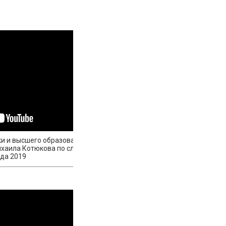
и и высшего образования
хаила Котюкова по случаю
ода 2019