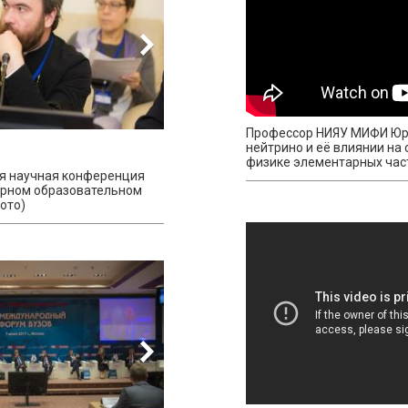
Профессор НИЯУ МИФИ Юри
нейтрино и её влиянии на
физике элементарных час
я научная конференция
арном образовательном
ото)