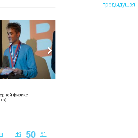
предыдущая
Страницы
зерной физике
то)
50
я
…
49
51
…