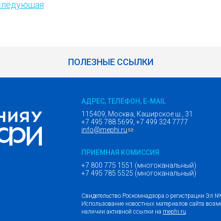
следующая
ПОЛЕЗНЫЕ ССЫЛКИ
АДРЕС, ТЕЛЕФОН, E-MAIL
115409, Москва, Каширское ш., 31
+7 495 788 5699, +7 499 324 7777
info@mephi.ru
(ссылка для отправки email)
ПРИЕМНАЯ КОМИССИЯ
+7 800 775 1551 (многоканальный)
+7 495 785 5525 (многоканальный)
Свидетельство Роскомнадзора о регистрации Эл 
Использование новостных материалов сайта возм
наличии активной ссылки на
mephi.ru
.