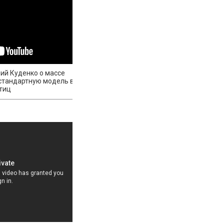
й Куденко о массе
 стандартную модель в
тиц