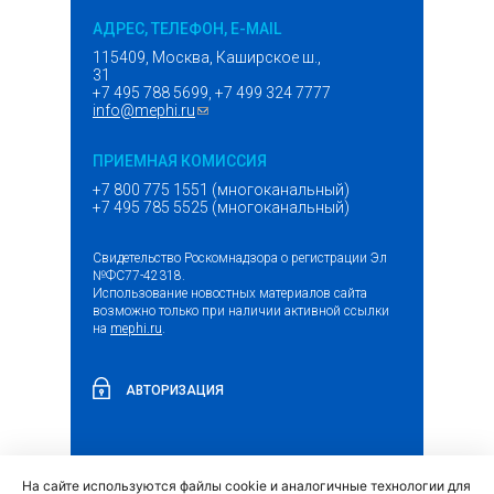
АДРЕС, ТЕЛЕФОН, E-MAIL
115409, Москва, Каширское ш.,
31
+7 495 788 5699, +7 499 324 7777
info@mephi.ru
(ссылка для отправки email)
ПРИЕМНАЯ КОМИССИЯ
+7 800 775 1551 (многоканальный)
+7 495 785 5525 (многоканальный)
Свидетельство Роскомнадзора о регистрации Эл
№ФС77-42318.
Использование новостных материалов сайта
возможно только при наличии активной ссылки
на
mephi.ru
.
АВТОРИЗАЦИЯ
На сайте используются файлы cookie и аналогичные технологии для