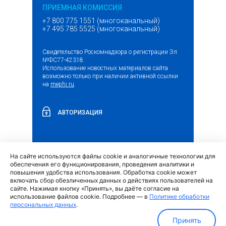
ПРИЕМНАЯ КОМИССИЯ
+7 800 775 1551 (многоканальный)
+7 495 785 5525 (многоканальный)
Свидетельство Роскомнадзора о регистрации Эл
№ФС77-42318.
Использование новостных материалов сайта
возможно только при наличии активной ссылки
на
mephi.ru
.
АВТОРИЗАЦИЯ
На сайте используются файлы cookie и аналогичные технологии для
(внешняя
Обращение граждан и организаций
обеспечения его функционирования, проведения аналитики и
ссылка)
повышения удобства использования. Обработка cookie может
включать сбор обезличенных данных о действиях пользователей на
сайте. Нажимая кнопку «Принять», вы даёте согласие на
использование файлов cookie. Подробнее — в
Политике обработки
персональных данных
.
Политика обработки персональных данных
Принять
МИФИ