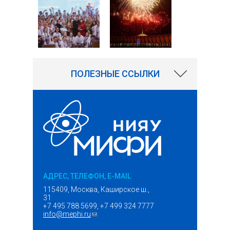
ПОЛЕЗНЫЕ ССЫЛКИ
АДРЕС, ТЕЛЕФОН, E-MAIL
115409, Москва, Каширское ш.,
31
+7 495 788 5699, +7 499 324 7777
info@mephi.ru
(ссылка для отправки email)