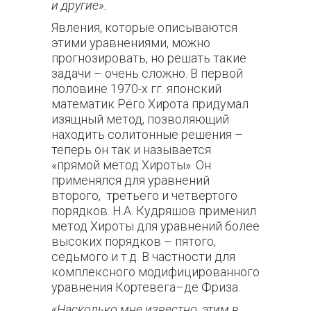
и другие».
Явления, которые описываются
этими уравнениями, можно
прогнозировать, но решать такие
задачи – очень сложно. В первой
половине 1970-х гг. японский
математик Рёго Хирота придумал
изящный метод, позволяющий
находить солитонные решения –
теперь он так и называется
«прямой метод Хироты». Он
применялся для уравнений
второго, третьего и четвертого
порядков. Н.А. Кудряшов применил
метод Хироты для уравнений более
высоких порядков – пятого,
седьмого и т.д. В частности для
комплексного модифицированного
уравнения Кортевега–де Фриза.
«Насколько мне известно, этим в