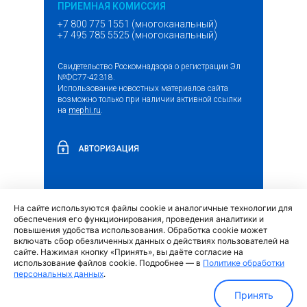
ПРИЕМНАЯ КОМИССИЯ
+7 800 775 1551 (многоканальный)
+7 495 785 5525 (многоканальный)
Свидетельство Роскомнадзора о регистрации Эл
№ФС77-42318.
Использование новостных материалов сайта
возможно только при наличии активной ссылки
на
mephi.ru
.
АВТОРИЗАЦИЯ
На сайте используются файлы cookie и аналогичные технологии для
(внешняя
Обращение граждан и организаций
обеспечения его функционирования, проведения аналитики и
ссылка)
повышения удобства использования. Обработка cookie может
включать сбор обезличенных данных о действиях пользователей на
сайте. Нажимая кнопку «Принять», вы даёте согласие на
использование файлов cookie. Подробнее — в
Политике обработки
персональных данных
.
Политика обработки персональных данных
Принять
МИФИ