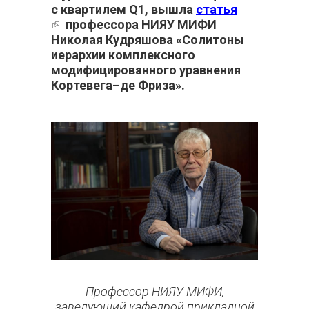
с квартилем Q1, вышла
статья
(внешняя ссылка)
профессора НИЯУ МИФИ
Николая Кудряшова «Солитоны
иерархии комплексного
модифицированного уравнения
Кортевега–де Фриза».
Профессор НИЯУ МИФИ,
заведующий кафедрой прикладной