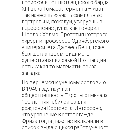
происходит от шотландского барда
Х
III
века Томаса Лермонта – «вот
так начнешь изучать фамильные
портреты и, пожалуй, уверуешь в
переселение душ», как говорил
Шерлок Холмс. Прототип которого,
хирург и профессор Эдинбургского
университета Джозеф Белл, тоже
был шотландцем. Видимо, в
существовании самой Шотландии
есть какая-то математическая
загадка...
Но вернемся к ученому сословию.
В 1945 году научная
общественность Европы отмечала
100-летний юбилей со дня
рождения Кортевега. Интересно,
что уравнение Кортевега–де
Фриза тогда даже не включили в
список выдающихся работ ученого.