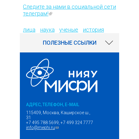
Следите за нами в социальной сети
телеграм!
(внешняя ссылка)
1064
лица
наука
ученые
история
ПОЛЕЗНЫЕ ССЫЛКИ
АДРЕС, ТЕЛЕФОН, E-MAIL
115409, Москва, Каширское ш.,
31
+7 495 788 5699, +7 499 324 7777
info@mephi.ru
(ссылка для отправки email)