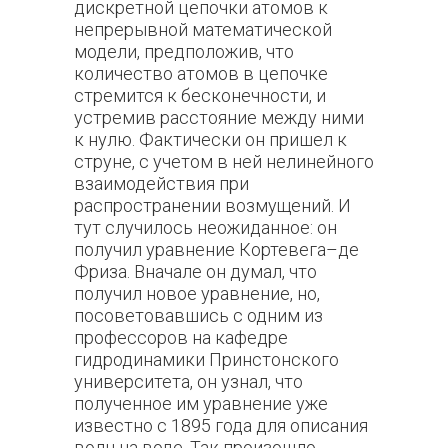
дискретной цепочки атомов к
непрерывной математической
модели, предположив, что
количество атомов в цепочке
стремится к бесконечности, и
устремив расстояние между ними
к нулю. Фактически он пришел к
струне, с учетом в ней нелинейного
взаимодействия при
распространении возмущений. И
тут случилось неожиданное: он
получил уравнение Кортевега–де
Фриза. Вначале он думал, что
получил новое уравнение, но,
посоветовавшись с одним из
профессоров на кафедре
гидродинамики Принстонского
университета, он узнал, что
полученное им уравнение уже
известно с 1895 года для описания
волн на воде. Так произошло