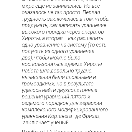
мире еще не занимались. Но всё
оказалось не так просто. Первая
трудность заключалась в том, чтобы
придумать, как записать уравнение
высокого порядка через оператор
Хироты, а вторая – как расщепить
одно уравнение на систему (то есть
получить из одного уравнения –
два), чтобы можно было
воспользоваться идеями Хироты.
Работа шла довольно трудно,
вычисления были сложными и
громоздкими, но в результате
удалось найти двухсолитонные
решения уравнений пятого и
седьмого порядков для иерархии
компл
е
ксного модифицированного
уравнения Кортевега
–
де Фриза»
,
–
заключает ученый.
В работе Н.А. Кудряшова найдены