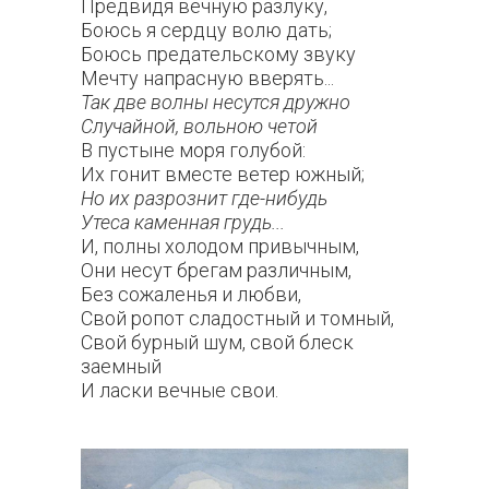
Предвидя вечную разлуку,
Боюсь я сердцу волю дать;
Боюсь предательскому звуку
Мечту напрасную вверять...
Так
две волны несутся дружно
Случайной, вольною четой
В пустыне моря голубой:
Их гонит вместе ветер южный;
Но их разрознит где-нибудь
Утеса каменная грудь...
И, полны холодом привычным,
Они несут брегам различным,
Без сожаленья и любви,
Свой ропот сладостный и томный,
Свой бурный шум, свой блеск
заемный
И ласки вечные свои.