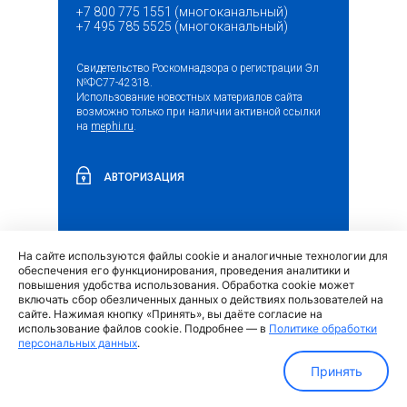
+7 800 775 1551 (многоканальный)
+7 495 785 5525 (многоканальный)
Свидетельство Роскомнадзора о регистрации Эл
№ФС77-42318.
Использование новостных материалов сайта
возможно только при наличии активной ссылки
на
mephi.ru
.
АВТОРИЗАЦИЯ
На сайте используются файлы cookie и аналогичные технологии для
(внешняя
Обращение граждан и организаций
обеспечения его функционирования, проведения аналитики и
ссылка)
повышения удобства использования. Обработка cookie может
включать сбор обезличенных данных о действиях пользователей на
сайте. Нажимая кнопку «Принять», вы даёте согласие на
использование файлов cookie. Подробнее — в
Политике обработки
персональных данных
.
Политика обработки персональных данных
Принять
МИФИ