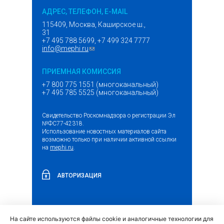
АДРЕС, ТЕЛЕФОН, E-MAIL
115409, Москва, Каширское ш.,
31
+7 495 788 5699, +7 499 324 7777
info@mephi.ru
(ссылка для отправки email)
ПРИЕМНАЯ КОМИССИЯ
+7 800 775 1551 (многоканальный)
+7 495 785 5525 (многоканальный)
Свидетельство Роскомнадзора о регистрации Эл
№ФС77-42318.
Использование новостных материалов сайта
возможно только при наличии активной ссылки
на
mephi.ru
.
АВТОРИЗАЦИЯ
На сайте используются файлы cookie и аналогичные технологии для
(внешняя
Обращение граждан и организаций