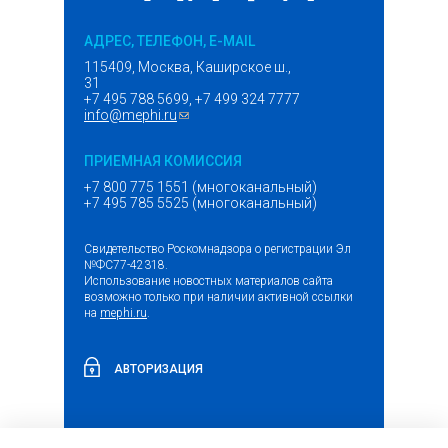
АДРЕС, ТЕЛЕФОН, E-MAIL
115409, Москва, Каширское ш.,
31
+7 495 788 5699, +7 499 324 7777
info@mephi.ru
(ссылка для отправки email)
ПРИЕМНАЯ КОМИССИЯ
+7 800 775 1551 (многоканальный)
+7 495 785 5525 (многоканальный)
Свидетельство Роскомнадзора о регистрации Эл
№ФС77-42318.
Использование новостных материалов сайта
возможно только при наличии активной ссылки
на
mephi.ru
.
АВТОРИЗАЦИЯ