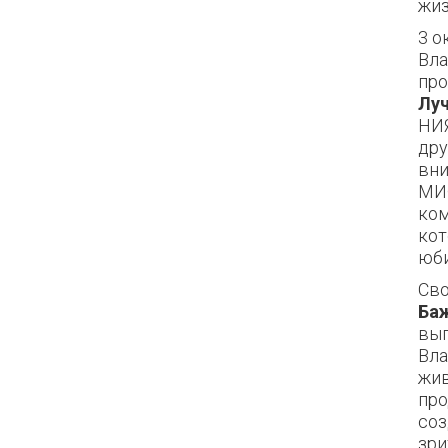
жиз
3 о
Вла
про
Лу
НИЯ
дру
вни
МИФ
ком
кот
юби
Сво
Ба
вып
Вла
жив
про
соз
зри