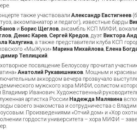
ере.
онцерте также участвовали
Александр Евстигнеев
(
туоз, аккомпаниатор и педагог), известные барды
Ви
банов
и
Борис Щеглов
, ансамбль КСП МИФИ, вокал
тлов
,
Денис Карев
,
Сергей Кредов
, дуэт
Виктора Анд
ла Калугина
, а также представители клуба КСП горо
ковского «МыЖуки»
Марина Михайлова
,
Елена Богд
адимир Теплицкий
.
хотворное посвящение Белоусову прочитал участни
атина»
Анатолий Рукавишников
. Мощным и красив
лючительным аккордом вечера прозвучало выступл
демического мужского хора МИФИ, солистом которо
 Владимир Иванович. Художественный руководитель
луженная артистка России
Надежда Малявина
вспо
зоды своего знакомства и сотрудничества с Влади
оусовым. Произведениями «Отчий дом» и «Хор охотн
олнении гордости университета – хора МИФИ – зав
ер.