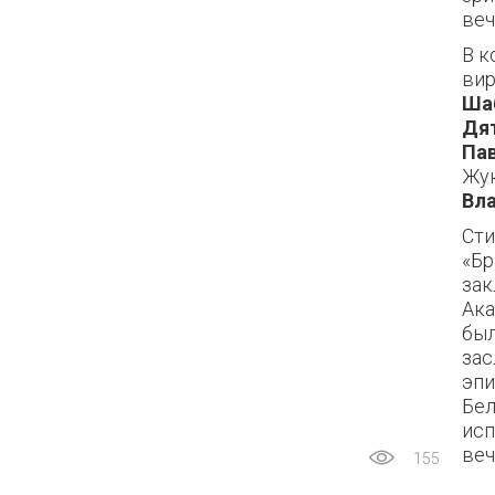
веч
В к
вир
Ша
Дя
Пав
Жу
Вл
Сти
«Бр
зак
Ака
был
зас
эпи
Бел
исп
веч
155