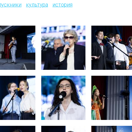
пускники
культура
история