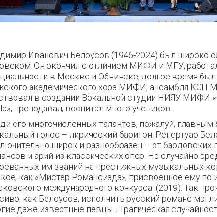
димир Иванович Белоусов (1946-2024) был широко 
овеком. Он окончил с отличием МИФИ и МГУ, работа
циальности в Москве и Обнинске, долгое время был
ского академического хора МИФИ, ансамбля КСП 
ствовал в создании Вокальной студии НИЯУ МИФИ «Q
lla», преподавал, воспитал много учеников...
ди его многочисленных талантов, пожалуй, главным
кальный голос – лирический баритон. Репертуар Бе
лючительно широк и разнообразен – от бардовских 
ансов и арий из классических опер. Не случайно сре
оеванных им званий на престижных музыкальных ко
акое, как «Мистер Романсиада», присвоенное ему по 
ковского международного конкурса (2019). Так про
сиво, как Белоусов, исполнить русский романс могли
гие даже известные певцы... Трагическая случайнос