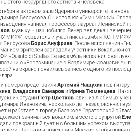
нь этого незаурядного артиста и человека.
ктября в актовом зале Ядерного университета вновь 
димира Белоусова. Он исполнял «Гимн МИФИ». Слова
изведения написал профессор, лауреат Ленинской 
чков
, музыку – наш юбиляр. Вечер вел декан вечерне
У МИФИ, создатель и участник ансамбля КСП МИФИ
г Белоусова
Борис Ануфриев
. После исполнения «Ги
манием зрителей завладели участники Вокальной с
И «Quanto di Stella». Её ансамбль исполнил светлу
позицию «Воспоминание о Владимире Ивановиче», п
орой на экране появилась запись с одного из после
ляра.
и номера представили
Артемий Чащухин
под гитару
жина
,
Владислав Самаров
и
Ирина Тюменцева
. На с
ускник студии
Петр Цветков
, один из любимых уче
димира Ивановича, несколько лет назад окончил вуз
ет и работает в городе Балакове Саратовской облас
должает заниматься вокалом, вместе с супругой
Ел
дали прекрасный дуэт и с большим успехом выступ
телями. Цветковы приехали в Москву, чтобы принять