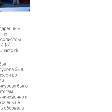
одаренным
л по
 солистом
МИФИ,
uanto di
 был
лоусова был
песен до
ди
нкурсах было
итогам
никновенно и
 очень не
ть оборвала