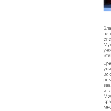
Вла
чел
спе
Муж
уча
Ste
Сре
уни
иск
ром
зав
и т
Мос
кра
мно