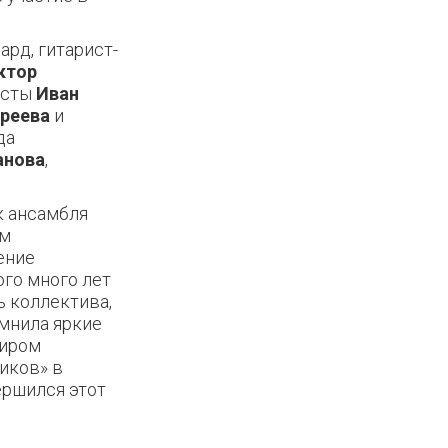
бард, гитарист-
ктор
исты
Иван
реева
и
да
анова
,
к ансамбля
ым
ение
го много лет
 коллектива,
мнила яркие
миром
иков» в
ершился этот