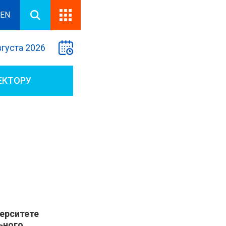
EN
вгуста 2026
ЕКТОРУ
ерситете
ьного