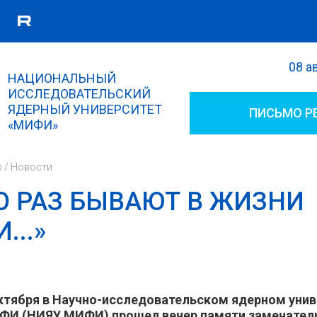
08 а
Поиск
НАЦИОНАЛЬНЫЙ
Форма поиска
ИССЛЕДОВАТЕЛЬСКИЙ
ЯДЕРНЫЙ УНИВЕРСИТЕТ
ПИСЬМО Р
«МИФИ»
р
/
Новости
О РАЗ БЫВАЮТ В ЖИЗНИ
...»
ктября в Научно-исследовательском ядерном унив
ФИ (НИЯУ МИФИ) прошел вечер памяти замечател