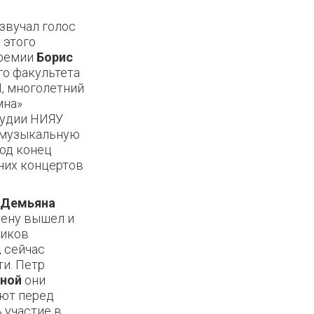
звучал голос
 этого
премии
Борис
го факультета
, многолетний
мна»
тудии НИЯУ
ю музыкальную
од конец
дних концертов
Демьяна
цену вышел и
ников
, сейчас
ти. Петр
еной
они
ают перед
 участие в