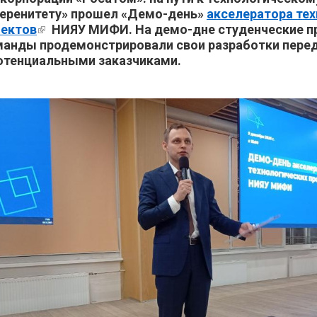
веренитету» прошел «Демо-день»
акселератора те
оектов
(внешняя ссылка)
НИЯУ МИФИ. На демо-дне студенческие п
анды продемонстрировали свои разработки пере
отенциальными заказчиками.