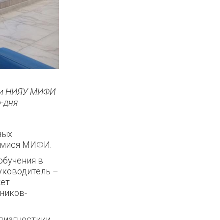
сти НИЯУ МИФИ
-дня
ных
щимися МИФИ.
обучения в
уководитель –
жет
ников-
 диагностики