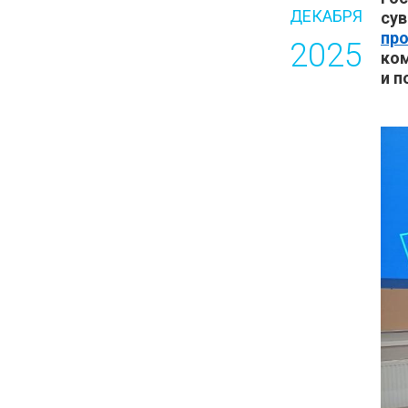
ДЕКАБРЯ
су
пр
2025
ком
и п