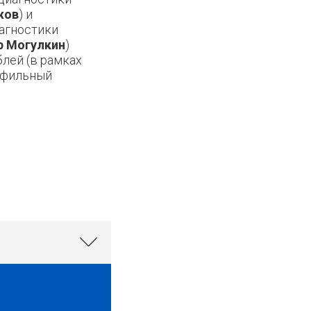
жов
) и
агностики
р Могулкин
)
блей (в рамках
рофильный