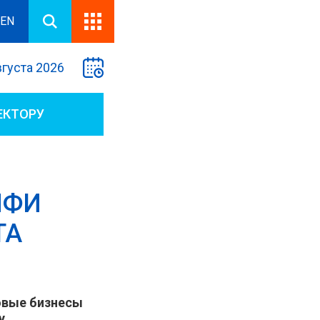
EN
вгуста 2026
ЕКТОРУ
ИФИ
ТА
Новые бизнесы
у