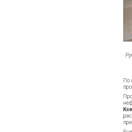
Ру
По 
про
Про
неф
Ксе
рас
пре
Еще