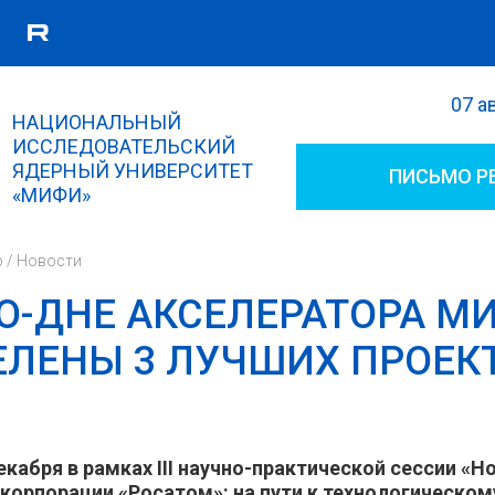
07 а
Поиск
НАЦИОНАЛЬНЫЙ
Форма поиска
ИССЛЕДОВАТЕЛЬСКИЙ
ЯДЕРНЫЙ УНИВЕРСИТЕТ
ПИСЬМО Р
«МИФИ»
р
/
Новости
О-ДНЕ АКСЕЛЕРАТОРА М
ЛЕНЫ 3 ЛУЧШИХ ПРОЕК
екабря в рамках
III научно-практической сессии «
корпорации «Росатом»: на пути к технологическом