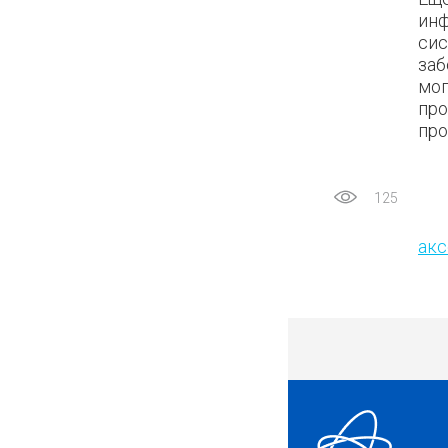
инф
сис
заб
мог
про
про
125
акс