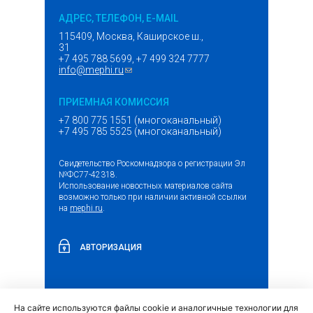
АДРЕС, ТЕЛЕФОН, E-MAIL
115409, Москва, Каширское ш.,
31
+7 495 788 5699, +7 499 324 7777
info@mephi.ru
(ссылка для отправки email)
ПРИЕМНАЯ КОМИССИЯ
+7 800 775 1551 (многоканальный)
+7 495 785 5525 (многоканальный)
Свидетельство Роскомнадзора о регистрации Эл
№ФС77-42318.
Использование новостных материалов сайта
возможно только при наличии активной ссылки
на
mephi.ru
.
АВТОРИЗАЦИЯ
На сайте используются файлы cookie и аналогичные технологии для