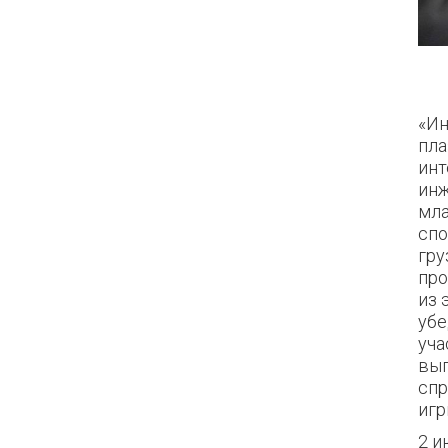
«Ин
пла
инт
инж
мла
спо
гру
про
из 
убе
уча
вып
спр
игр
2 и