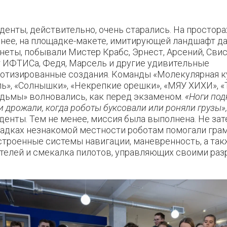
денты, действительно, очень старались. Н
а простор
нее, на площадке-макете, имитирующей ландшафт д
неты, побывали Мистер Крабс, Эрнест, Арсений, Сви
 ИФТИСа, Федя, Марсель и другие удивительные
отизированные создания. Команды «Молекулярная ку
ь», «Солнышки», «Некрепкие орешки», «МЯУ ХИХИ», «
дьмы» волновались, как перед экзаменом.
«Ноги под
и дрожали, когда роботы буксовали или роняли грузы»,
денты. Тем не менее, миссия была выполнена.
Не зат
ладках
незнакомой местности роботам помогали гра
троенные системы навигации, маневренность, а та
телей и смекалка пилотов, управляющих своими раз