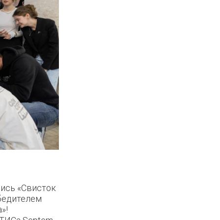
лись «Свисток
бедителем
»!