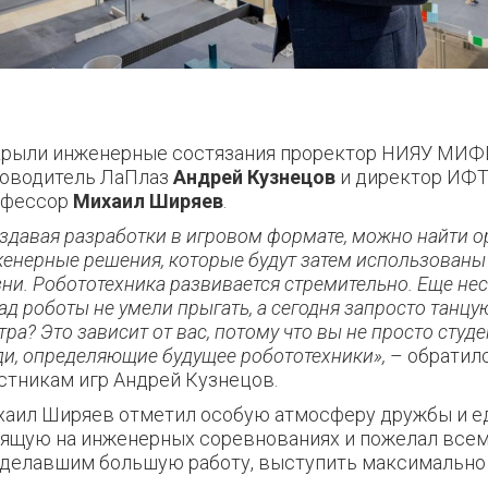
рыли инженерные состязания проректор НИЯУ МИФИ
оводитель ЛаПлаз
Андрей Кузнецов
и
директор ИФТ
офессор
Михаил Ширяев
.
здавая разработки в игровом формате, можно найти 
енерные решения, которые будут затем использованы 
ни. Робототехника развивается стремительно. Еще нес
ад роботы не умели прыгать, а сегодня запросто танцую
тра? Это зависит от вас, потому что вы не просто студе
и, определяющие будущее робототехники»,
– обратилс
стникам игр Андрей Кузнецов.
аил Ширяев отметил особую атмосферу дружбы и е
ящую на инженерных соревнованиях и пожелал всем
делавшим большую работу, выступить максимально