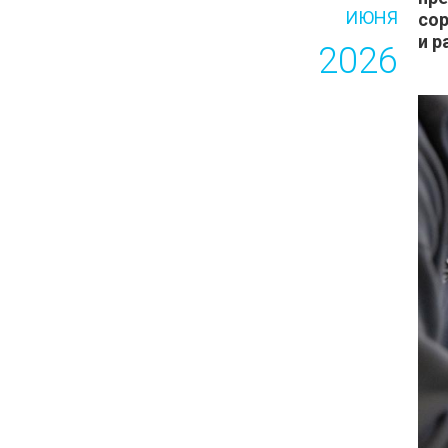
ИЮНЯ
со
и р
2026