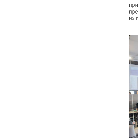
при
пре
их 