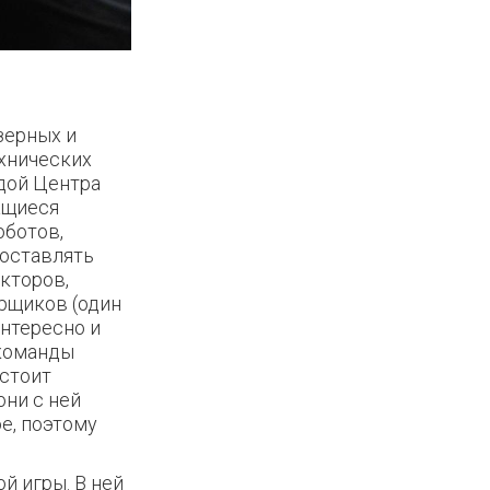
зерных и
ехнических
дой Центра
ащиеся
оботов,
доставлять
кторов,
рщиков (один
интересно и
 команды
стоит
ни с ней
ое, поэтому
й игры. В ней