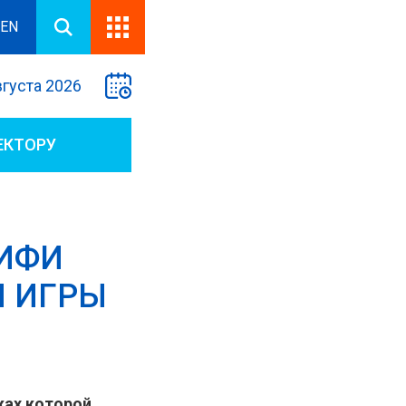
EN
вгуста 2026
ЕКТОРУ
МИФИ
Й ИГРЫ
ках которой