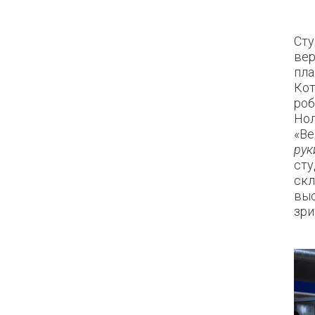
Сту
вер
пла
Кот
роб
Нол
«Ве
рук
сту
ск
выс
зри