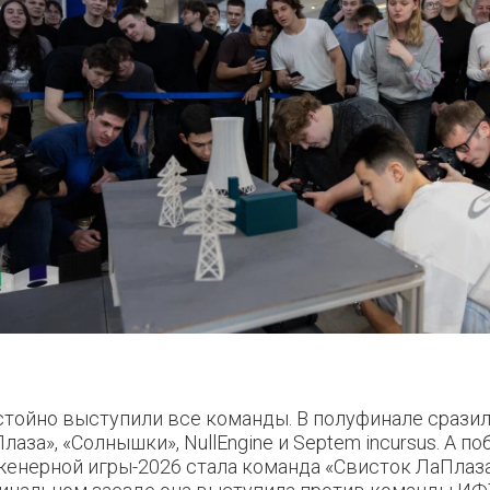
тойно выступили все команды. В полуфинале срази
лаза», «Солнышки», NullEngine и Septem incursus. А п
о
енерной игры-2026 стала команда «Свисток ЛаПлаза