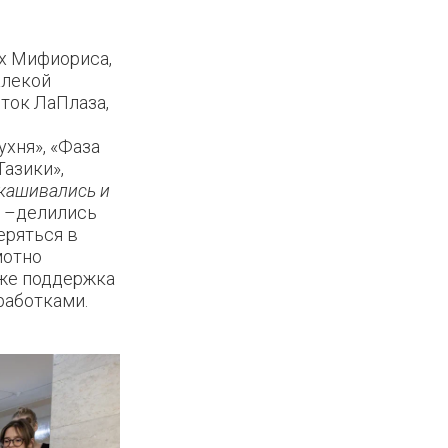
ах Мифиориса,
алекой
сток ЛаПлаза,
хня», «Фаза
Тазики»,
кашивались и
–делились
еряться в
мотно
кже поддержка
работками.