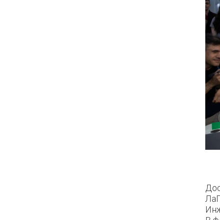
Дос
ЛаП
Инж