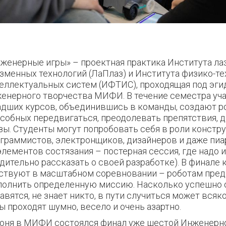
женерные игры» – проектная практика Института ла
зменных технологий (ЛаПлаз) и Института физико-т
еллектуальных систем (ИФТИС), проходящая под эги
енерного творчества МИФИ. В течение семестра уч
дших курсов, объединившись в команды, создают р
собных передвигаться, преодолевать препятствия, 
зы. Студенты могут попробовать себя в роли констру
граммистов, электронщиков, дизайнеров и даже пиа
элементов состязания – постерная сессия, где надо 
дительно рассказать о своей разработке). В финале
ствуют в масштабном соревновании – роботам пред
олнить определенную миссию. Насколько успешно о
авятся, не знает никто, в пути случиться может всяк
ы проходят шумно, весело и очень азартно.
юня в МИФИ состоялся финал уже шестой
Инженерно