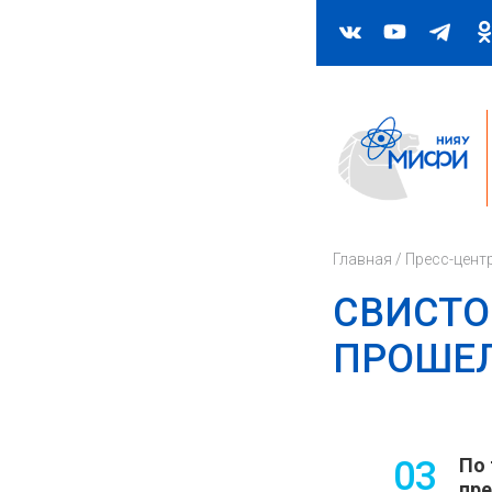
Главная
/
Пресс-цент
СВИСТО
ПРОШЕЛ
03
По 
пре