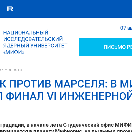
07 а
Поиск
НАЦИОНАЛЬНЫЙ
Форма поиска
ИССЛЕДОВАТЕЛЬСКИЙ
ЯДЕРНЫЙ УНИВЕРСИТЕТ
ПИСЬМО Р
«МИФИ»
р
/
Новости
К ПРОТИВ МАРСЕЛЯ: В 
 ФИНАЛ VI ИНЖЕНЕРНО
традиции, в начале лета Студенческий офис МИФИ
вращается в планету Мифиорис, на пыльных дрож