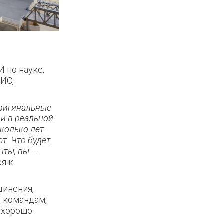
 по науке,
ИС,
оригинальные
и в реальной
колько лет
т. Что будет
нты, вы –
я к
динения,
 командам,
 хорошо.