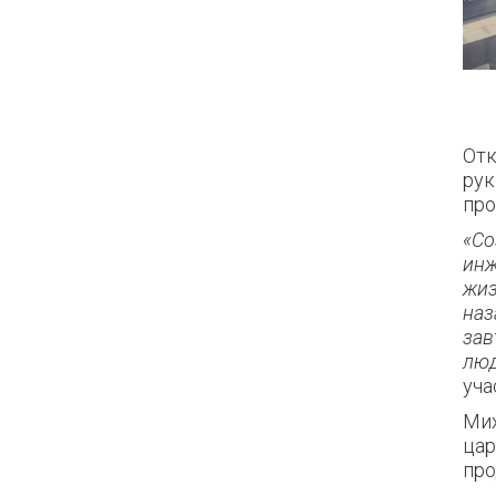
Отк
рук
пр
«Со
инж
жиз
наз
зав
люд
уча
Мих
цар
про