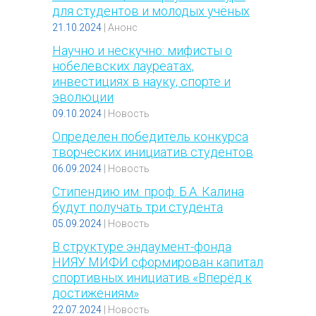
для студентов и молодых учёных
21.10.2024
|
Анонс
Научно и нескучно: мифисты о
нобелевских лауреатах,
инвестициях в науку, спорте и
эволюции
09.10.2024
|
Новость
Определен победитель конкурса
творческих инициатив студентов
06.09.2024
|
Новость
Стипендию им. проф. Б.А. Калина
будут получать три студента
05.09.2024
|
Новость
В структуре эндаумент-фонда
НИЯУ МИФИ сформирован капитал
спортивных инициатив «Вперёд к
достижениям»
22.07.2024
|
Новость