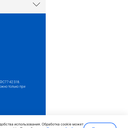
№ФС77-42318.
ожно только при
ка)
удобства использования. Обработка cookie может