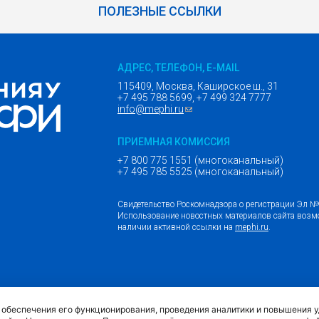
ПОЛЕЗНЫЕ ССЫЛКИ
АДРЕС, ТЕЛЕФОН, E-MAIL
115409, Москва, Каширское ш., 31
+7 495 788 5699, +7 499 324 7777
info@mephi.ru
(ссылка для отправки email)
ПРИЕМНАЯ КОМИССИЯ
+7 800 775 1551 (многоканальный)
+7 495 785 5525 (многоканальный)
Свидетельство Роскомнадзора о регистрации Эл 
Использование новостных материалов сайта возм
наличии активной ссылки на
mephi.ru
.
(внешняя ссыл
Обращение граждан и организаций
я обеспечения его функционирования, проведения аналитики и повышения 