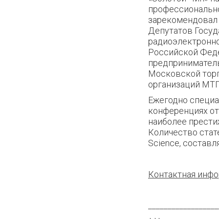
профессионально
зарекомендовал 
Депутатов Госу
радиоэлектронн
Российской Феде
предприниматель
Московской торг
организаций МТП
Ежегодно специа
конференциях от
наиболее прести
Количество стат
Science, составля
Контактная инф
__________________