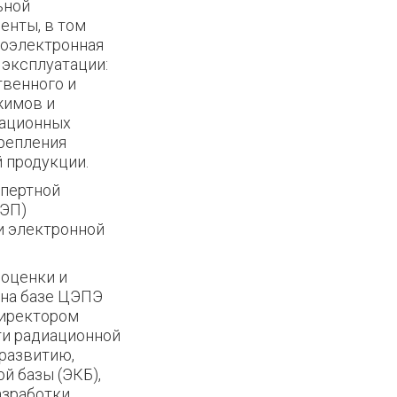
ьной
енты, в том
иоэлектронная
 эксплуатации:
твенного и
жимов и
вационных
крепления
 продукции.
спертной
РЭП)
и электронной
 оценки и
на базе ЦЭПЭ
директором
ти радиационной
 развитию,
й базы (ЭКБ),
азработки,