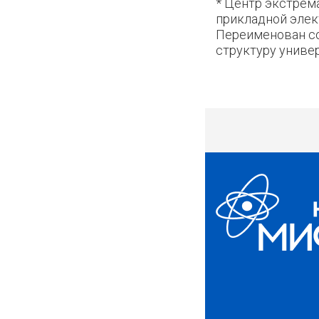
* Центр экстрем
прикладной элек
Переименован со
структуру универ
4479