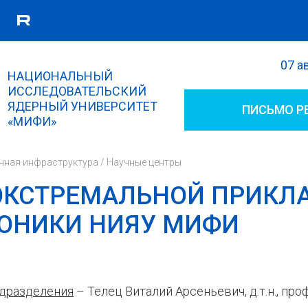
07 а
Поиск
НАЦИОНАЛЬНЫЙ
Форма поиска
ИССЛЕДОВАТЕЛЬСКИЙ
ЯДЕРНЫЙ УНИВЕРСИТЕТ
ПИСЬМО Р
«МИФИ»
чная инфраструктура
/
Научные центры
ЭКСТРЕМАЛЬНОЙ ПРИКЛ
ОНИКИ НИЯУ МИФИ
одразделения
– Телец Виталий Арсеньевич, д.т.н., пр