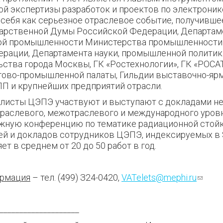
й экспертизы разработок и проектов по электроник
себя как серьезное отраслевое событие, получивш
дарственной Думы Российской Федерации, Департам
ой промышленности Министерства промышленности 
рации, Департамента науки, промышленной политик
ства города Москвы, ГК «Ростехнологии», ГК «РОСА
ово-промышленной палаты, Гильдии выставочно-яр
П и крупнейших предприятий отрасли.
листы ЦЭПЭ участвуют и выступают с докладами не
раслевого, межотраслевого и международного уров
жную конференцию по тематике радиационной стой
ей и докладов сотрудников ЦЭПЭ, индексируемых в 
ет в среднем от 20 до 50 работ в год.
ормация
– тел. (499) З24-0420,
VATelets@mephi.ru
(ссыл
email)
____________________