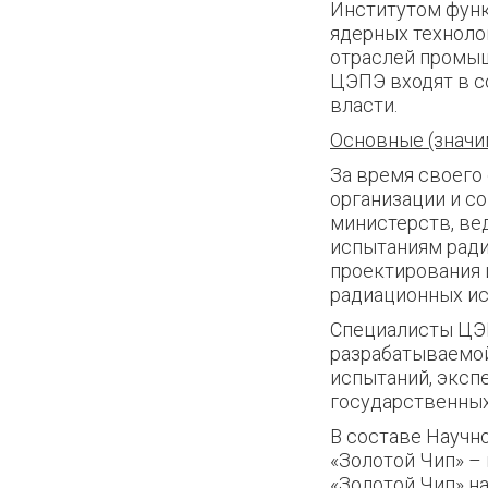
Институтом фун
ядерных техноло
отраслей промыш
ЦЭПЭ входят в с
власти.
Основные (значи
За время своего
организации и с
министерств, ве
испытаниям ради
проектирования 
радиационных ис
Специалисты ЦЭП
разрабатываемой
испытаний, эксп
государственных
В составе Научн
«Золотой Чип» –
«Золотой Чип» н