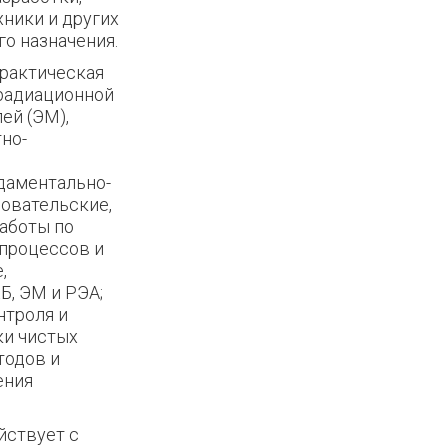
хники и других
о назначения.
практическая
 радиационной
ей (ЭМ),
но-
даментально-
овательские,
аботы по
 процессов и
,
Б, ЭМ и РЭА;
нтроля и
ки чистых
тодов и
ения
йствует с