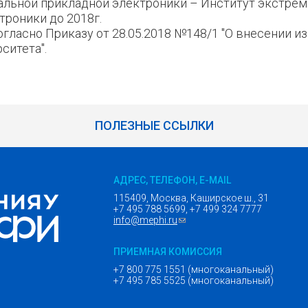
альной прикладной электроники – Институт экстре
троники до 2018г.
гласно Приказу от 28.05.2018 №148/1 "О внесении и
ситета".
ПОЛЕЗНЫЕ ССЫЛКИ
АДРЕС, ТЕЛЕФОН, E-MAIL
115409, Москва, Каширское ш., 31
+7 495 788 5699, +7 499 324 7777
info@mephi.ru
(ссылка для отправки email)
ПРИЕМНАЯ КОМИССИЯ
+7 800 775 1551 (многоканальный)
+7 495 785 5525 (многоканальный)