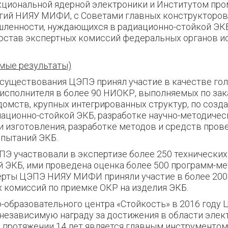
кциональной ядерной электроники и Институтом п
гий НИЯУ МИФИ, с Советами главных конструкторов
ленности, нуждающихся в радиационно-стойкой ЭКБ
остав экспертных комиссий федеральных органов и
мые результаты)
 существования ЦЭПЭ принял участие в качестве го
оисполнителя в более 90 НИОКР, выполняемых по за
домств, крупных интегрированных структур, по созд
ационно-стойкой ЭКБ, разработке научно-методичес
и изготовления, разработке методов и средств пров
пытаний ЭКБ.
Э участвовали в экспертизе более 250 технических
 ЭКБ, ими проведена оценка более 500 программ-м
ерты ЦЭПЭ НИЯУ МИФИ приняли участие в более 200
 комиссий по приемке ОКР на изделия ЭКБ.
о-образовательного центра «Стойкость» в 2016 году
 независимую награду за достижения в области элек
а протяжении 14 лет является главным инструменто