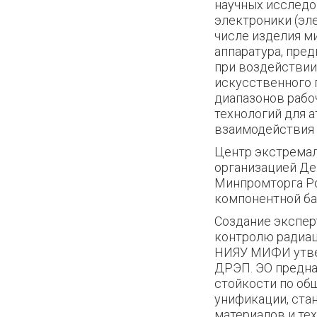
научных исследо
электроники (эл
числе изделия м
аппаратура, пре
при воздействии
искусственного 
диапазонов рабо
технологий для 
взаимодействия 
Центр экстремал
организацией Д
Минпромторга Ро
компонентной ба
Создание экспер
контролю радиа
НИЯУ МИФИ утвер
ДРЭП. ЭО предна
стойкости по об
унификации, ста
материалов и тех