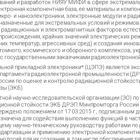
ваний и разработок НИЯУ МИФИ в сфере экстремал
ектронная компонентная база, её материалы и компон
икро- и наноэлектроники, электронные модули и рад
дназначенные для экстремальных условий и режимов
 радиационных и электромагнитных факторов естес
происхождения, крайних значений электрических ре
чих температур, агрессивных сред) и создания инно
атомного, космического и оборонного комплексов, у
с государственными заказчиками радиоэлектронной
ьной прикладной электроники* (ЦЭПЭ) является эк
епартамента радиоэлектронной промышленности (Д
ссии по оценке и контролю радиационной стойкост
зы (ЭКБ).
тной научно-исследовательской организации (ЭО) по
ционной стойкости ЭКБ ДРЭП Минпромторга России 
ждено положением от 17.03.2015 г., подписанным 
значена для содействия выполнению функций в час
щему научно-техническому руководству работами по
ндартизации и применению электронной компонентно
нологий для их создания, в том числе обеспечение р