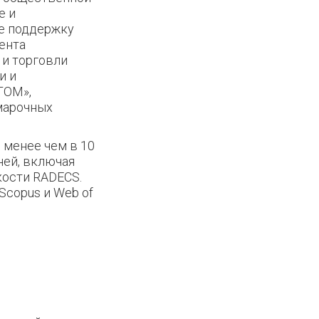
е и
ее поддержку
ента
и торговли
и и
ТОМ»,
марочных
 менее чем в 10
ней, включая
кости RADECS.
Scopus и Web of
ка для отправки