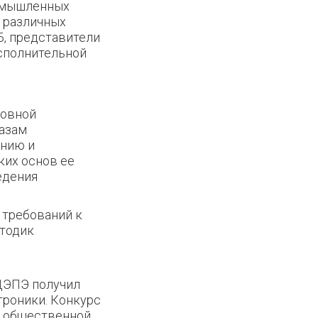
ромышленных
 различных
, представители
сполнительной
ловной
казам
анию и
ких основ ее
едения
 требований к
етодик
 ЦЭПЭ получил
троники. Конкурс
м общественной