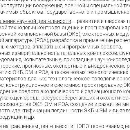
эксплуатации вооружения, военной и специальной те
начимых объектов государственного и промышленног
ления научной деятельности
– развитие и широкая 
вой технологии контроля, оценки и прогнозирования
ронной компонентной базы (ЭКБ), электронных модул
й аппаратуры (РЭА), разработка и применение расчет
ых методов, аппаратных и программных средств,
ных измерительно-испытательных комплексов; фун
дования, испытательные, прикладные научно-исслед
торские, прогнозные, экспертные и внедренческие р
итию ЭКБ, ЭМ и РЭА, а также новых технологических
атериалов для них; технологическое, топологическое
е, конструкционное и системное проектирование ЭК
едрение средств экологического и радиационного ко
ужающей среды, ресурсосберегающих и экологичес
производстве ЭКБ, ЭМ и РЭА; создание и развитие ме
дств идентификации подлинности ЭКБ и ЭМ и выявл
родукции и др.
 направлениям деятельности ЦЭПЭ тесно взаимоде