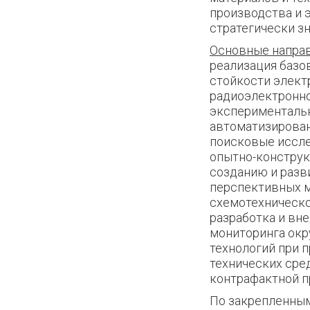
производства и 
стратегически з
Основные направ
реализация базо
стойкости элект
радиоэлектронно
экспериментальн
автоматизирован
поисковые иссле
опытно-конструк
созданию и разв
перспективных м
схемотехническо
разработка и вн
мониторинга окр
технологий при 
технических сре
контрафактной п
По закрепленным