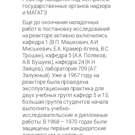
государственных органов надзора
и МАГАТЭ.
Еще до окончания наладочных
работ в постановку исследований
на реакторе активно включились
кафедра 1 (В.П. Машкович, А.И.
Миськевич, Е.А. Крамер-Агеев, В.С.
Трошин), кафедра 5 (А.А. Поляков,
А.В. Бушуев), кафедра 24 (К.Н.
Зайцев), лаборатория 709 (А.Г.
Залужный). Уже в 1967 году на
реакторе была проведена
эксплуатационная практика для
двух учебных групп кафедр 5 и 13,
большая группа студентов начала
выполнять учебно-
исследовательские и дипломные
работы. В 1968 – 1970 годах были
защищены первые кандидатские
диссертации, в которых