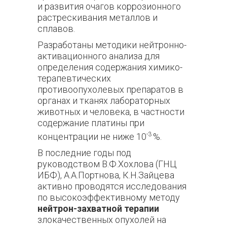
и развития очагов коррозионного
растрескивания металлов и
сплавов.
Разработаны методики нейтронно-
активационного анализа для
определения содержания химико-
терапевтических
противоопухолевых препаратов в
органах и тканях лабораторных
животных и человека, в частности
содержание платины при
-3
концентрации не ниже 10
%.
В последние годы под
руководством В.Ф.Хохлова (ГНЦ
ИБФ), А.А.Портнова, К.Н.Зайцева
активно проводятся исследования
по высокоэффективному методу
нейтрон-захватной терапии
злокачественных опухолей на