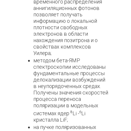
временного распределения
аннигиляционных фотонов
позволяет получать
информацию о локальной
плотности свободных
электронов в области
нахождения позитрона и о
свойствах комплексов
Уилера;
методом бета-ЯМР
спектроскопии исследованы
фундаментальные процессы
делокализации возбуждений
в неупорядоченных средах.
Получены значения скоростей
процесса переноса
поляризации в модельных
8
6
системах ядер
Li -
Li
кристалла LiF;
на пучке поляризованных