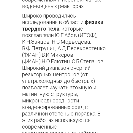
водо-водяных реакторах.
Широко проводились
исследования в области
физики
твердого тела
, которые
возглавляли Ю.Г.Абов (ИТЭФ),
К.Н.Зайцев, Н.С.Медведева,
В.Ф.Петрунин, А.Д.Перекрестенко
(ФИАН),В.И.Микеров
(ФИАН),Н.О.Елютин, С.Б.Степанов.
Широкий диапазон энергий
реакторных нейтронов (от
ультрахолодных до быстрых)
позволяет изучать атомную и
магнитную структуры,
микронеоднородности
конденсированных сред с
различной степенью порядка. В
этих работах используются
современные