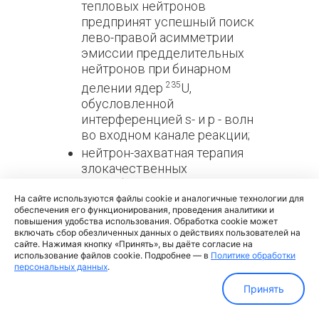
тепловых нейтронов
предпринят успешный поиск
лево-правой асимметрии
эмиссии предделительных
нейтронов при бинарном
235
делении ядер
U,
обусловленной
интерференцией s- и p - волн
во входном канале реакции;
нейтрон-захватная терапия
злокачественных
новообразований;
На сайте используются файлы cookie и аналогичные технологии для
изучение и
обеспечения его функционирования, проведения аналитики и
экспериментальное
повышения удобства использования. Обработка cookie может
определение степени
включать сбор обезличенных данных о действиях пользователей на
сайте. Нажимая кнопку «Принять», вы даёте согласие на
выгорания ядерного топлива в
использование файлов cookie. Подробнее — в
Политике обработки
отработавших
персональных данных
.
тепловыделяющих сборках
Принять
реактора ИРТ МИФИ;
нейтронно-активационный