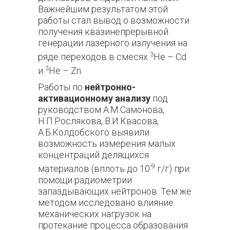
Важнейшим результатом этой
работы стал вывод о возможности
получения квазинепрерывной
генерации лазерного излучения на
3
ряде переходов в смесях
Не – Cd
3
и
He – Zn.
Работы по
нейтронно-
активационному анализу
под
руководством А.М.Самонова,
Н.П.Рослякова, В.И.Квасова,
А.Б.Колдобского выявили
возможность измерения малых
концентраций делящихся
-9
материалов (вплоть до 10
г/г) при
помощи радиометрии
запаздывающих нейтронов. Тем же
методом исследовано влияние
механических нагрузок на
протекание процесса образования