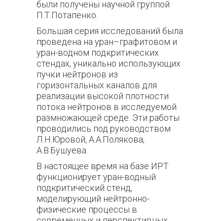
были получены научной группой
П.Т.Потапенко.
Большая серия исследований была
проведена на уран–графитовом и
уран-водном подкритических
стендах, уникально использующих
пучки нейтронов из
горизонтальных каналов для
реализации высокой плотности
потока нейтронов в исследуемой
размножающей среде. Эти работы
проводились под руководством
Л.Н.Юровой, А.А.Полякова,
А.В.Бушуева.
В настоящее время на базе ИРТ
функционирует уран-водный
подкритический стенд,
моделирующий нейтронно-
физические процессы в
современных и перспективных