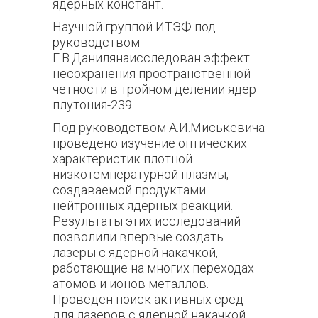
ядерных констант.
Научной группой ИТЭФ под
руководством
Г.В.Данилянаисследован эффект
несохранения пространственной
четности в тройном делении ядер
плутония-239.
Под руководством А.И.Миськевича
проведено изучение оптических
характеристик плотной
низкотемпературной плазмы,
создаваемой продуктами
нейтронных ядерных реакций.
Результаты этих исследований
позволили впервые создать
лазеры с ядерной накачкой,
работающие на многих переходах
атомов и ионов металлов.
Проведен поиск активных сред
для лазеров с ядерной накачкой.