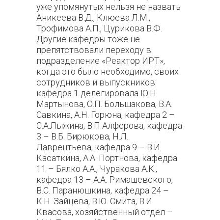
уже упомянутых нельзя не назвать
Аникеева В.Д., Клюева Л.М.,
Трофимова А.П., Цурикова В.Ф.
Другие кафедры тоже не
препятствовали переходу в
подразделение «Реактор ИРТ»,
когда это было необходимо, своих
сотрудников и выпускников:
кафедра 1 делегировала Ю.Н.
Мартынова, О.П. Большакова, В.А.
Савкина, А.Н. Горюна, кафедра 2 –
С.А.Лыжина, В.П Алферова, кафедра
3 – В.Б. Бирюкова, Н.Л.
Лаврентьева, кафедра 9 – В.И.
Касаткина, А.А. Портнова, кафедра
11 – Бялко А.А., Чуракова А.К.,
кафедра 13 – А.А. Римашевского,
В.С. Паранюшкина, кафедра 24 –
К.Н. Зайцева, В.Ю. Смита, В.И.
Квасова, хозяйственный отдел –