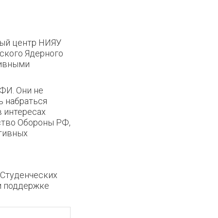
ый центр НИЯУ
ского Ядерного
тивными
ФИ. Они не
ь набраться
в интересах
ство Обороны РФ,
ативных
 Студенческих
и поддержке