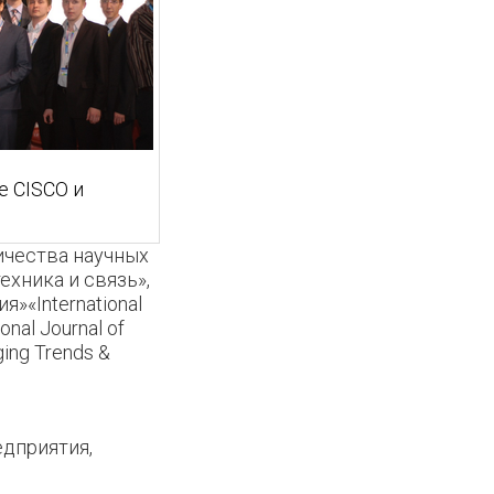
е CISCO и
ичества научных
хника и связь»,
»«International
onal Journal of
ging Trends &
дприятия,