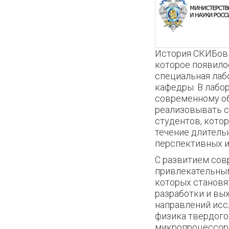
История СКИБов 
которое появило
специальная лаб
кафедры. В лабо
современному о
реализовывать 
студентов, кото
течение длитель
перспективных и
С развитием сов
привлекательным
которых становя
разработки и вы
направлений исс
физика твердого
микропроцессорн