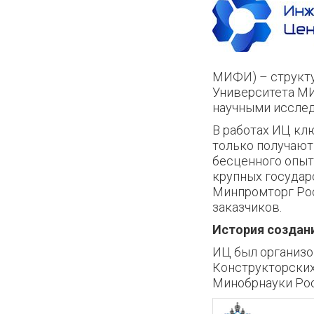
МИФИ) – структу
Университета МИ
научными исслед
В работах ИЦ кл
только получают
бесценного опыта
крупных государ
Минпромторг Рос
заказчиков.
История создан
ИЦ был организо
Конструкторски
Минобрнауки Рос