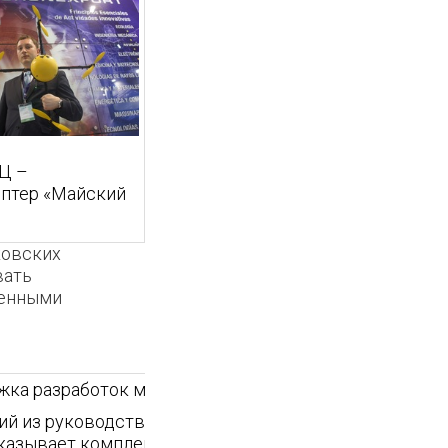
Ц –
птер «Майский
ковских
вать
венными
ржка разработок молодых ученых НИЯУ МИФИ.
ий из руководства НИЯУ МИФИ и экспертов мировог
 оказывает комплексную поддержку и консультации,